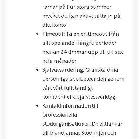
ramar på hur stora summor
mycket du kan aktivt sätta in på
ditt konto
Timeout:
Ta en en timeout från
allt spelande i längre perioder
mellan 24 timmar upp till till sex
hela månader
Självutvärdering:
Granska dina
personliga spelbeteenden genom
vårt vårt fullständigt
konfidentiella självtestverktyg
Kontaktinformation till
professionella
stödorganisationer:
Direktlänkar
till bland annat Stödlinjen och