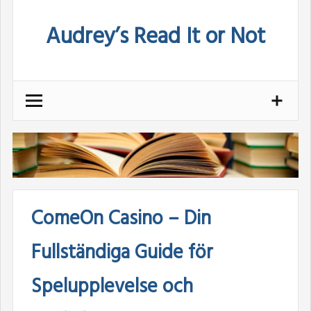
Skip
Audrey’s Read It or Not
to
content
ComeOn Casino – Din
Fullständiga Guide för
Spelupplevelse och