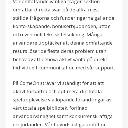
Vår omfattande vanliga frågor-sektion
omfattar direkta svar på de allra mest
ställda frågorna och funderingarna gällande
konto-skapande, bonuserbjudanden, uttag
och eventuell teknisk felsökning. Många
användare upptäcker att denna omfattande
resurs löser de flesta deras problem utan
behov av att behöva aktivt vänta på direkt
individuell kommunikation med vår support.
På ComeOn strävar vi ständigt för att att
aktivt förbättra och optimera din totala
spelupplevelse via löpande förändringar av
vårt totala spelbibliotek, förfinad
användarvänlighet samt konkurrenskraftiga
erbjudanden. Vår huvudsakliga ambition