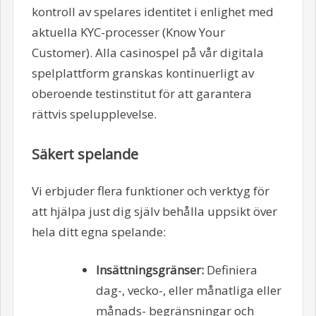
kontroll av spelares identitet i enlighet med
aktuella KYC-processer (Know Your
Customer). Alla casinospel på vår digitala
spelplattform granskas kontinuerligt av
oberoende testinstitut för att garantera
rättvis spelupplevelse.
Säkert spelande
Vi erbjuder flera funktioner och verktyg för
att hjälpa just dig själv behålla uppsikt över
hela ditt egna spelande:
Insättningsgränser:
Definiera
dag-, vecko-, eller månatliga eller
månads- begränsningar och