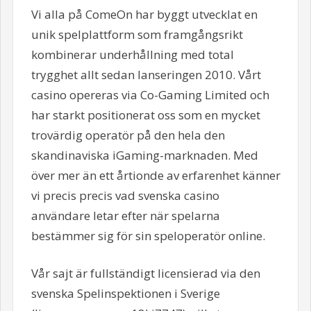
Vi alla på ComeOn har byggt utvecklat en
unik spelplattform som framgångsrikt
kombinerar underhållning med total
trygghet allt sedan lanseringen 2010. Vårt
casino opereras via Co-Gaming Limited och
har starkt positionerat oss som en mycket
trovärdig operatör på den hela den
skandinaviska iGaming-marknaden. Med
över mer än ett årtionde av erfarenhet känner
vi precis precis vad svenska casino
användare letar efter när spelarna
bestämmer sig för sin speloperatör online.
Vår sajt är fullständigt licensierad via den
svenska Spelinspektionen i Sverige