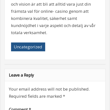
och vision är att bli att alltid vara just din
främsta val för online- casino genom att
kombinera kvalitet, säkerhet samt
kundnöjdhet i varje aspekt och detalj av vår
totala verksamhet.
Uncategorized
Leave a Reply
Your email address will not be published.
Required fields are marked
*
Comment
*