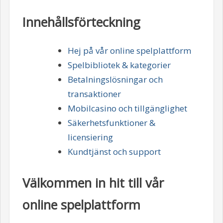
Innehållsförteckning
Hej på vår online spelplattform
Spelbibliotek & kategorier
Betalningslösningar och
transaktioner
Mobilcasino och tillgänglighet
Säkerhetsfunktioner &
licensiering
Kundtjänst och support
Välkommen in hit till vår
online spelplattform