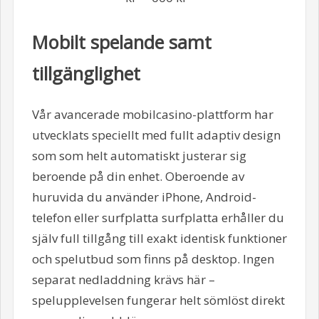
Mobilt spelande samt
tillgänglighet
Vår avancerade mobilcasino-plattform har
utvecklats speciellt med fullt adaptiv design
som som helt automatiskt justerar sig
beroende på din enhet. Oberoende av
huruvida du använder iPhone, Android-
telefon eller surfplatta surfplatta erhåller du
själv full tillgång till exakt identisk funktioner
och spelutbud som finns på desktop. Ingen
separat nedladdning krävs här –
spelupplevelsen fungerar helt sömlöst direkt