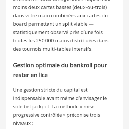
moins deux cartes basses (deux‑ou‑trois)
dans votre main combinées aux cartes du
board permettant un split viable —
statistiquement observé près d’une fois
toutes les 250 000 mains distribuées dans
des tournois multi‑tables intensifs.
Gestion optimale du bankroll pour
rester en lice
Une gestion stricte du capital est
indispensable avant même d’envisager le
side bet jackpot. La méthode « mise
progressive contrôlée » préconise trois
niveaux :