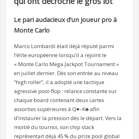
qui ont décroché le gros lot
Le pari audacieux d’un joueur pro à
Monte Carlo
Marco Lombardi était déjà réputé parmi
l’élite européenne lorsqu’il a rejoint le
« Monte Carlo Mega Jackpot Tournament »
en juillet dernier. Dès son entrée au niveau
“high roller”, il a adopté une tactique
agressive post‑flop : relance constante sur
chaque board contenant deux cartes
assorties supérieures à Q♥️–K♣️ afin
d’instaurer la pression dès le départ. Vers la
moitié du tournoi, son chip stack
représentait déjà 45 % du prize pool global