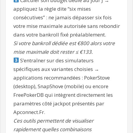
Calculer son budget dédié au jour J →
appliquez la règle dite “six mises
consécutives” : ne jamais dépasser six fois
votre mise maximale autorisée sans rebondir
dans votre bankroll fixé préalablement.
Si votre bankroll dédiée est €800 alors votre
mise maximale doit rester ≤ €133.
S’entraîner sur des simulateurs
spécifiques aux variantes choisies →
applications recommandées : PokerStove
(desktop), SnapShove (mobile) ou encore
FreePokerDB qui intègrent directement les
paramètres côté jackpot présentés par
Apconnect.Fr.
Ces outils permettent de visualiser
rapidement quelles combinaisons