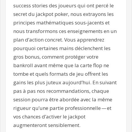
success stories des joueurs qui ont percé le
secret du jackpot poker, nous extrayons les
principes mathématiques sous‑jacents et
nous transformons ces enseignements en un
plan d’action concret. Vous apprendrez
pourquoi certaines mains déclenchent les
gros bonus, comment protéger votre
bankroll avant même que la carte flop ne
tombe et quels formats de jeu offrent les
gains les plus juteux aujourd’hui. En suivant
pas à pas nos recommandations, chaque
session pourra être abordée avec la même
rigueur qu’une partie professionnelle — et
vos chances d’activer le jackpot
augmenteront sensiblement.