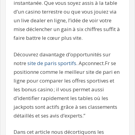
instantanée. Que vous soyez assis à la table
d’un casino terrestre ou que vous jouiez via
un live dealer en ligne, l’idée de voir votre
mise déclencher un gain à six chiffres suffit à
faire battre le cœur plus vite.
Découvrez davantage d’opportunités sur
notre
site de paris sportifs
. Apconnect.Fr se
positionne comme le meilleur site de pari en
ligne pour comparer les offres sportives et
les bonus casino ; il vous permet aussi
d’identifier rapidement les tables où les
jackpots sont actifs grâce à ses classements
détaillés et ses avis d’experts.”
Dans cet article nous décortiquons les