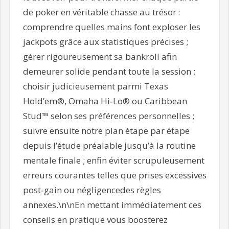
de poker en véritable chasse au trésor :
comprendre quelles mains font exploser les
jackpots grâce aux statistiques précises ;
gérer rigoureusement sa bankroll afin
demeurer solide pendant toute la session ;
choisir judicieusement parmi Texas
Hold’em®, Omaha Hi‑Lo® ou Caribbean
Stud™ selon ses préférences personnelles ;
suivre ensuite notre plan étape par étape
depuis l’étude préalable jusqu’à la routine
mentale finale ; enfin éviter scrupuleusement
erreurs courantes telles que prises excessives
post‑gain ou négligencedes règles
annexes.\n\nEn mettant immédiatement ces
conseils en pratique vous boosterez