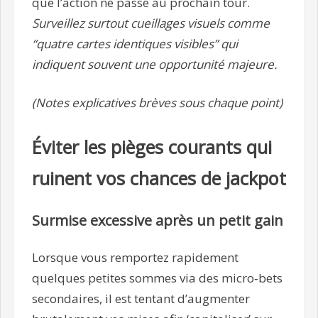
que l’action ne passe au prochain tour.
Surveillez surtout cueillages visuels comme
“quatre cartes identiques visibles” qui
indiquent souvent une opportunité majeure.
(Notes explicatives brèves sous chaque point)
Éviter les pièges courants qui
ruinent vos chances de jackpot
Surmise excessive après un petit gain
Lorsque vous remportez rapidement
quelques petites sommes via des micro‑bets
secondaires, il est tentant d’augmenter