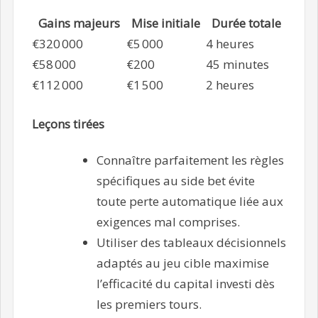
Gains majeurs
Mise initiale
Durée totale
€320 000
€5 000
4 heures
€58 000
€200
45 minutes
€112 000
€1 500
2 heures
Leçons tirées
Connaître parfaitement les règles
spécifiques au side bet évite
toute perte automatique liée aux
exigences mal comprises.
Utiliser des tableaux décisionnels
adaptés au jeu cible maximise
l’efficacité du capital investi dès
les premiers tours.