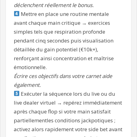
déclenchent réellement le bonus.
Mettre en place une routine mentale
avant chaque main critique → exercices
simples tels que respiration profonde
pendant cinq secondes puis visualisation
détaillée du gain potentiel (€10k+),
renforçant ainsi concentration et maîtrise
émotionnelle.
Écrire ces objectifs dans votre carnet aide
également.
Exécuter la séquence lors du live ou du
live dealer virtuel → repérez immédiatement
après chaque flop si votre main satisfait
partiellementles conditions jackpotiques ;
activez alors rapidement votre side bet avant