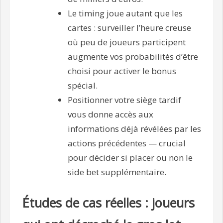
Le timing joue autant que les
cartes : surveiller l’heure creuse
où peu de joueurs participent
augmente vos probabilités d’être
choisi pour activer le bonus
spécial.
Positionner votre siège tardif
vous donne accès aux
informations déjà révélées par les
actions précédentes — crucial
pour décider si placer ou non le
side bet supplémentaire.
Études de cas réelles : joueurs