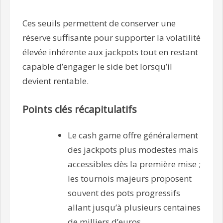
Ces seuils permettent de conserver une
réserve suffisante pour supporter la volatilité
élevée inhérente aux jackpots tout en restant
capable d’engager le side bet lorsqu’il
devient rentable.
Points clés récapitulatifs
Le cash game offre généralement
des jackpots plus modestes mais
accessibles dès la première mise ;
les tournois majeurs proposent
souvent des pots progressifs
allant jusqu’à plusieurs centaines
de milliers d’euros.