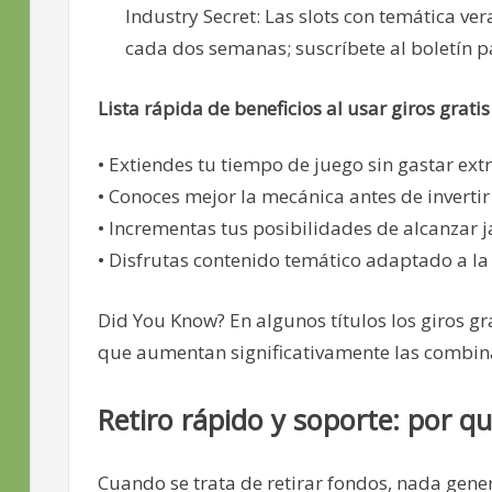
Industry Secret: Las slots con temática v
cada dos semanas; suscríbete al boletín p
Lista rápida de beneficios al usar giros gratis
• Extiendes tu tiempo de juego sin gastar ext
• Conoces mejor la mecánica antes de invertir
• Incrementas tus posibilidades de alcanzar 
• Disfrutas contenido temático adaptado a l
Did You Know? En algunos títulos los giros g
que aumentan significativamente las combin
Retiro rápido y soporte: por qu
Cuando se trata de retirar fondos, nada gene