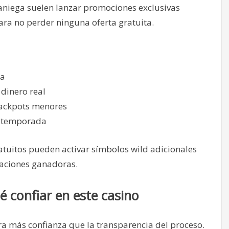
eraniega suelen lanzar promociones exclusivas
ara no perder ninguna oferta gratuita.
ra
 dinero real
jackpots menores
a temporada
ratuitos pueden activar símbolos wild adicionales
aciones ganadoras.
é confiar en este casino
ra más confianza que la transparencia del proceso.