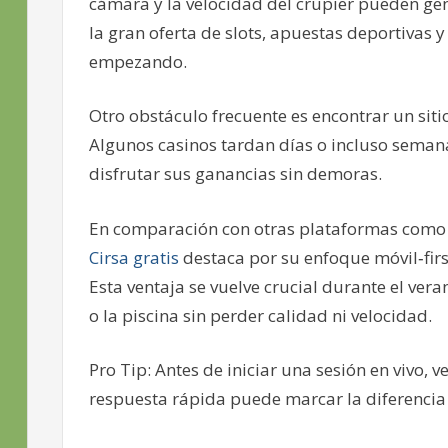
cámara y la velocidad del crupier pueden gen
la gran oferta de slots, apuestas deportivas
empezando.
Otro obstáculo frecuente es encontrar un siti
Algunos casinos tardan días o incluso seman
disfrutar sus ganancias sin demoras.
En comparación con otras plataformas como S
Cirsa gratis
destaca por su enfoque móvil‑firs
Esta ventaja se vuelve crucial durante el ver
o la piscina sin perder calidad ni velocidad.
Pro Tip: Antes de iniciar una sesión en vivo, v
respuesta rápida puede marcar la diferencia