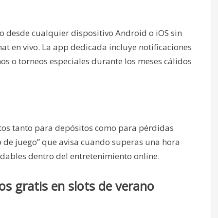
o desde cualquier dispositivo Android o iOS sin
hat en vivo. La app dedicada incluye notificaciones
os o torneos especiales durante los meses cálidos
tos tanto para depósitos como para pérdidas
po de juego” que avisa cuando superas una hora
dables dentro del entretenimiento online.
os gratis en slots de verano