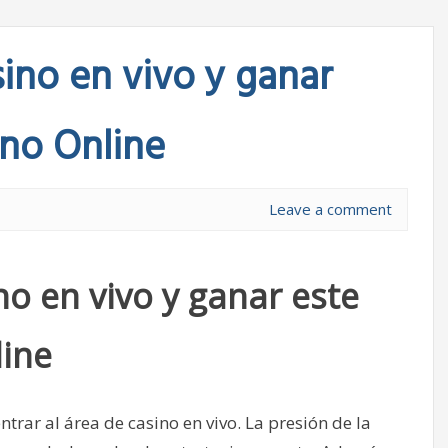
ino en vivo y ganar
ino Online
Leave a comment
o en vivo y ganar este
line
rar al área de casino en vivo. La presión de la