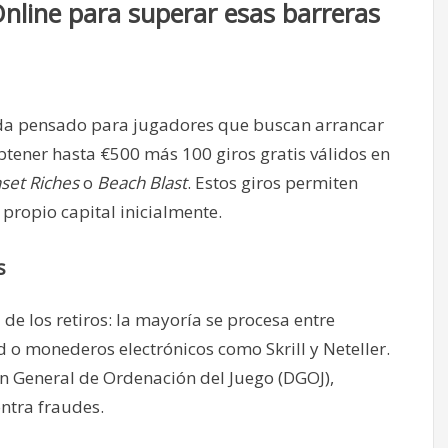
nline para superar esas barreras
da pensado para jugadores que buscan arrancar
btener hasta €500 más 100 giros gratis válidos en
set Riches
o
Beach Blast
. Estos giros permiten
 propio capital inicialmente.
s
 de los retiros: la mayoría se procesa entre
d o monederos electrónicos como Skrill y Neteller.
ón General de Ordenación del Juego (DGOJ),
ntra fraudes.