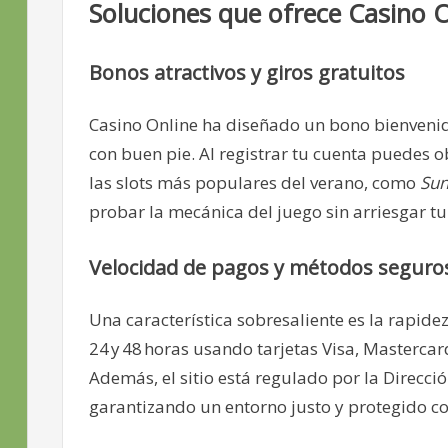
Soluciones que ofrece Casino O
Bonos atractivos y giros gratuitos
Casino Online ha diseñado un bono bienveni
con buen pie. Al registrar tu cuenta puedes o
las slots más populares del verano, como
Sun
probar la mecánica del juego sin arriesgar tu
Velocidad de pagos y métodos seguro
Una característica sobresaliente es la rapidez
24 y 48 horas usando tarjetas Visa, Mastercar
Además, el sitio está regulado por la Direcci
garantizando un entorno justo y protegido co