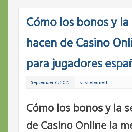
Cómo los bonos y la
hacen de Casino Onl
para jugadores espa
September 6, 2025
kristiebarnett
Cómo los bonos y la 
de Casino Online la m