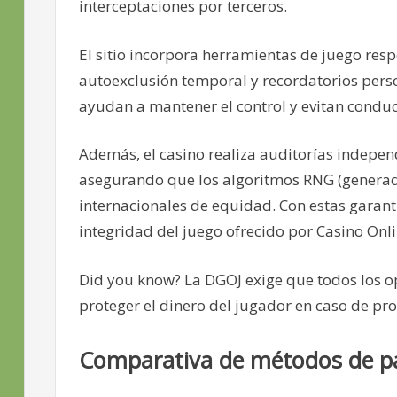
interceptaciones por terceros.
El sitio incorpora herramientas de juego res
autoexclusión temporal y recordatorios pers
ayudan a mantener el control y evitan conduc
Además, el casino realiza auditorías indepe
asegurando que los algoritmos RNG (generad
internacionales de equidad. Con estas garant
integridad del juego ofrecido por Casino Onli
Did you know? La DGOJ exige que todos los
proteger el dinero del jugador en caso de pro
Comparativa de métodos de pag