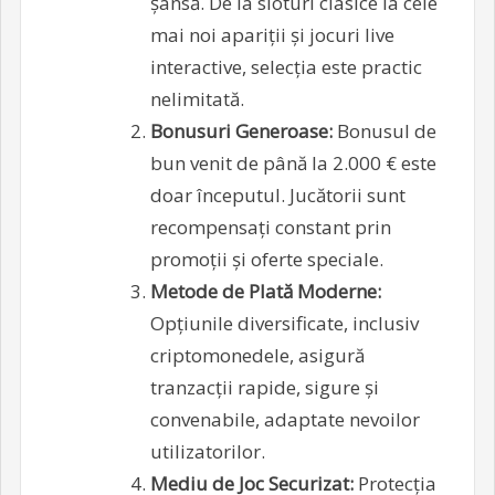
șansă. De la sloturi clasice la cele
mai noi apariții și jocuri live
interactive, selecția este practic
nelimitată.
Bonusuri Generoase:
Bonusul de
bun venit de până la 2.000 € este
doar începutul. Jucătorii sunt
recompensați constant prin
promoții și oferte speciale.
Metode de Plată Moderne:
Opțiunile diversificate, inclusiv
criptomonedele, asigură
tranzacții rapide, sigure și
convenabile, adaptate nevoilor
utilizatorilor.
Mediu de Joc Securizat:
Protecția