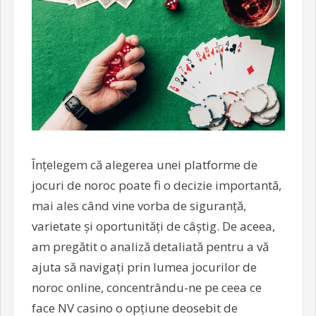
Înțelegem că alegerea unei platforme de
jocuri de noroc poate fi o decizie importantă,
mai ales când vine vorba de siguranță,
varietate și oportunități de câștig. De aceea,
am pregătit o analiză detaliată pentru a vă
ajuta să navigați prin lumea jocurilor de
noroc online, concentrându-ne pe ceea ce
face NV casino o opțiune deosebit de