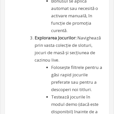
Bonusul se aplică
automat sau necesită o
activare manuală, în
funcție de promoția
curentă.
Explorarea Jocurilor:
Navighează
prin vasta colecție de sloturi,
jocuri de masă și secțiunea de
cazinou live.
Folosește filtrele pentru a
găsi rapid jocurile
preferate sau pentru a
descoperi noi titluri.
Testează jocurile în
modul demo (dacă este
disponibil) înainte de a