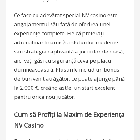
Ce face cu adevărat special NV casino este
angajamentul său față de oferirea unei
experiențe complete. Fie că preferați
adrenalina dinamică a sloturilor moderne
sau strategia captivantă a jocurilor de masă,
aici veți găsi cu siguranță ceva pe placul
dumneavoastră. Plusurile includ un bonus
de bun venit atrăgător, ce poate ajunge până
la 2.000 €, creând astfel un start excelent
pentru orice nou jucător.
Cum să Profiți la Maxim de Experiența
NV Casino