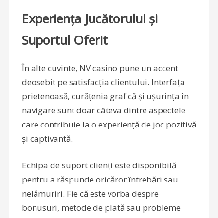
Experiența Jucătorului și
Suportul Oferit
În alte cuvinte, NV casino pune un accent
deosebit pe satisfacția clientului. Interfața
prietenoasă, curățenia grafică și ușurința în
navigare sunt doar câteva dintre aspectele
care contribuie la o experiență de joc pozitivă
și captivantă.
Echipa de suport clienți este disponibilă
pentru a răspunde oricăror întrebări sau
nelămuriri. Fie că este vorba despre
bonusuri, metode de plată sau probleme