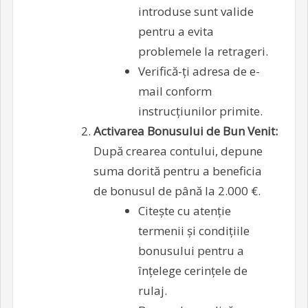
introduse sunt valide
pentru a evita
problemele la retrageri.
Verifică-ți adresa de e-
mail conform
instrucțiunilor primite.
Activarea Bonusului de Bun Venit:
După crearea contului, depune
suma dorită pentru a beneficia
de bonusul de până la 2.000 €.
Citește cu atenție
termenii și condițiile
bonusului pentru a
înțelege cerințele de
rulaj.