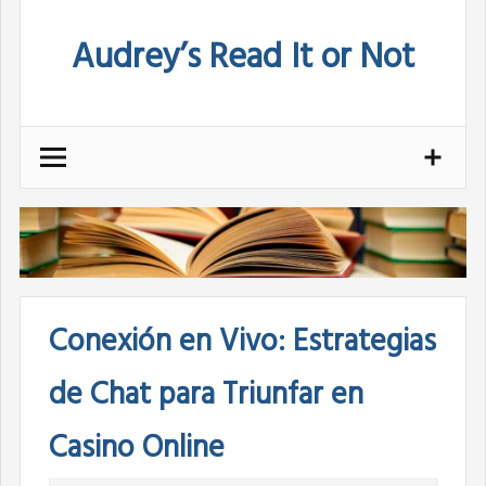
Skip
Audrey’s Read It or Not
to
content
Conexión en Vivo: Estrategias
de Chat para Triunfar en
Casino Online