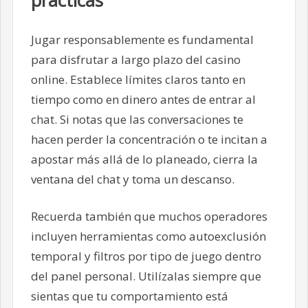
Jugar responsablemente es fundamental
para disfrutar a largo plazo del casino
online. Establece límites claros tanto en
tiempo como en dinero antes de entrar al
chat. Si notas que las conversaciones te
hacen perder la concentración o te incitan a
apostar más allá de lo planeado, cierra la
ventana del chat y toma un descanso.
Recuerda también que muchos operadores
incluyen herramientas como autoexclusión
temporal y filtros por tipo de juego dentro
del panel personal. Utilízalas siempre que
sientas que tu comportamiento está