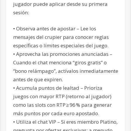
jugador puede aplicar desde su primera
sesión:
• Observa antes de apostar – Lee los
mensajes del crupier para conocer reglas
específicas o límites especiales del juego.
• Aprovecha las promociones anunciadas –
Cuando el chat menciona “giros gratis” o
“bono relámpago”, actívalos inmediatamente
antes de que expiren.
• Acumula puntos de lealtad – Prioriza
juegos con mayor RTP (retorno al jugador)
como las slots con RTP ≥ 96 % para generar
más puntos por cada euro apostado.
• Utiliza el chat VIP – Si eres miembro Platino,
pregunta por ofertas exclusivas; a menudo