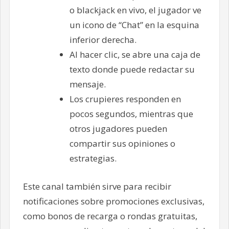
o blackjack en vivo, el jugador ve
un icono de “Chat” en la esquina
inferior derecha.
Al hacer clic, se abre una caja de
texto donde puede redactar su
mensaje.
Los crupieres responden en
pocos segundos, mientras que
otros jugadores pueden
compartir sus opiniones o
estrategias.
Este canal también sirve para recibir
notificaciones sobre promociones exclusivas,
como bonos de recarga o rondas gratuitas,