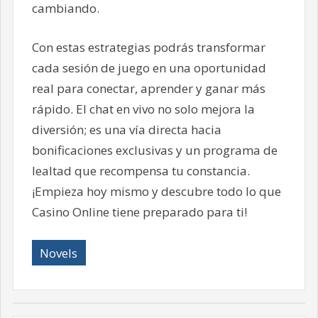
cambiando.
Con estas estrategias podrás transformar
cada sesión de juego en una oportunidad
real para conectar, aprender y ganar más
rápido. El chat en vivo no solo mejora la
diversión; es una vía directa hacia
bonificaciones exclusivas y un programa de
lealtad que recompensa tu constancia.
¡Empieza hoy mismo y descubre todo lo que
Casino Online tiene preparado para ti!
Novels