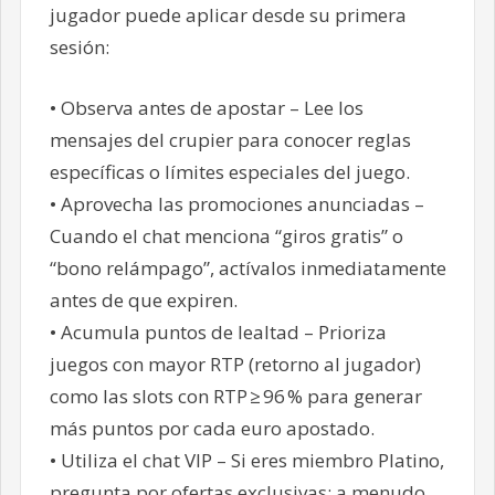
jugador puede aplicar desde su primera
sesión:
• Observa antes de apostar – Lee los
mensajes del crupier para conocer reglas
específicas o límites especiales del juego.
• Aprovecha las promociones anunciadas –
Cuando el chat menciona “giros gratis” o
“bono relámpago”, actívalos inmediatamente
antes de que expiren.
• Acumula puntos de lealtad – Prioriza
juegos con mayor RTP (retorno al jugador)
como las slots con RTP ≥ 96 % para generar
más puntos por cada euro apostado.
• Utiliza el chat VIP – Si eres miembro Platino,
pregunta por ofertas exclusivas; a menudo