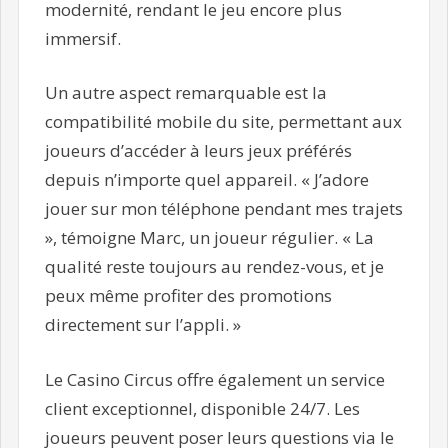
modernité, rendant le jeu encore plus
immersif.
Un autre aspect remarquable est la
compatibilité mobile du site, permettant aux
joueurs d’accéder à leurs jeux préférés
depuis n’importe quel appareil. « J’adore
jouer sur mon téléphone pendant mes trajets
», témoigne Marc, un joueur régulier. « La
qualité reste toujours au rendez-vous, et je
peux même profiter des promotions
directement sur l’appli. »
Le Casino Circus offre également un service
client exceptionnel, disponible 24/7. Les
joueurs peuvent poser leurs questions via le