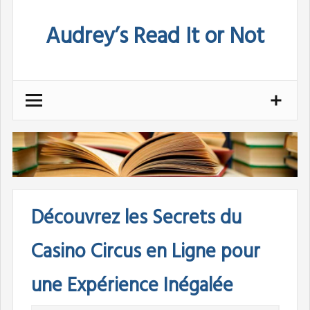
Skip
Audrey’s Read It or Not
to
content
Découvrez les Secrets du
Casino Circus en Ligne pour
une Expérience Inégalée