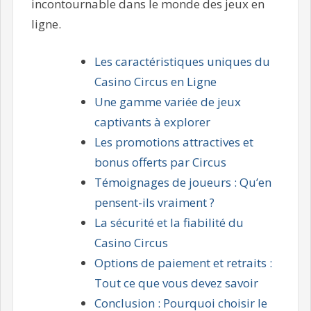
incontournable dans le monde des jeux en
ligne.
Les caractéristiques uniques du
Casino Circus en Ligne
Une gamme variée de jeux
captivants à explorer
Les promotions attractives et
bonus offerts par Circus
Témoignages de joueurs : Qu’en
pensent-ils vraiment ?
La sécurité et la fiabilité du
Casino Circus
Options de paiement et retraits :
Tout ce que vous devez savoir
Conclusion : Pourquoi choisir le