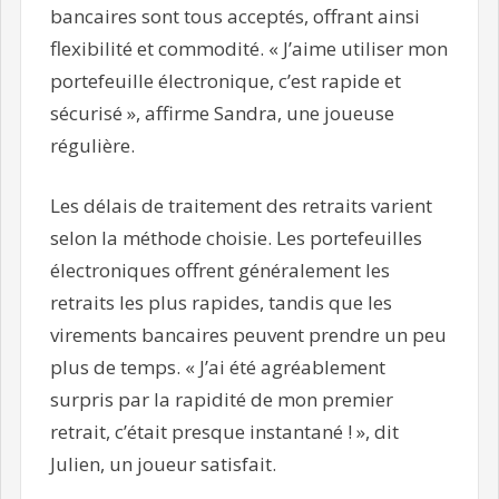
bancaires sont tous acceptés, offrant ainsi
flexibilité et commodité. « J’aime utiliser mon
portefeuille électronique, c’est rapide et
sécurisé », affirme Sandra, une joueuse
régulière.
Les délais de traitement des retraits varient
selon la méthode choisie. Les portefeuilles
électroniques offrent généralement les
retraits les plus rapides, tandis que les
virements bancaires peuvent prendre un peu
plus de temps. « J’ai été agréablement
surpris par la rapidité de mon premier
retrait, c’était presque instantané ! », dit
Julien, un joueur satisfait.