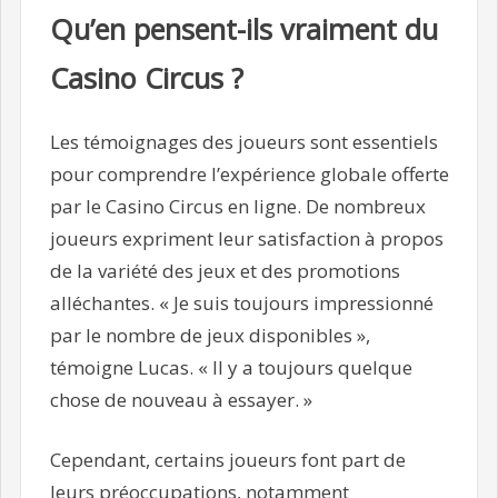
Qu’en pensent-ils vraiment du
Casino Circus ?
Les témoignages des joueurs sont essentiels
pour comprendre l’expérience globale offerte
par le Casino Circus en ligne. De nombreux
joueurs expriment leur satisfaction à propos
de la variété des jeux et des promotions
alléchantes. « Je suis toujours impressionné
par le nombre de jeux disponibles »,
témoigne Lucas. « Il y a toujours quelque
chose de nouveau à essayer. »
Cependant, certains joueurs font part de
leurs préoccupations, notamment