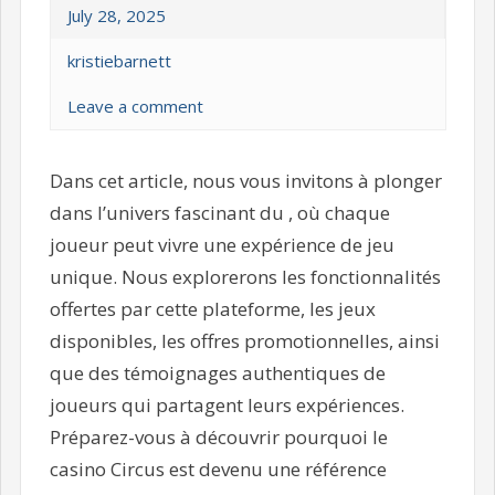
July 28, 2025
kristiebarnett
Leave a comment
Dans cet article, nous vous invitons à plonger
dans l’univers fascinant du , où chaque
joueur peut vivre une expérience de jeu
unique. Nous explorerons les fonctionnalités
offertes par cette plateforme, les jeux
disponibles, les offres promotionnelles, ainsi
que des témoignages authentiques de
joueurs qui partagent leurs expériences.
Préparez-vous à découvrir pourquoi le
casino Circus est devenu une référence