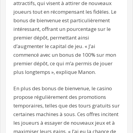
attractifs, qui visent à attirer de nouveaux
joueurs tout en récompensant les fidèles. Le
bonus de bienvenue est particulièrement
intéressant, offrant un pourcentage sur le
premier dépôt, permettant ainsi
d’augmenter le capital de jeu. « J’ai
commencé avec un bonus de 100% sur mon
premier dépôt, ce qui m’a permis de jouer
plus longtemps », explique Manon.
En plus des bonus de bienvenue, le casino
propose régulièrement des promotions
temporaires, telles que des tours gratuits sur
certaines machines à sous. Ces offres incitent
les joueurs à essayer de nouveaux jeux et à
maximiser leurs gains. « J’ai eu la chance de