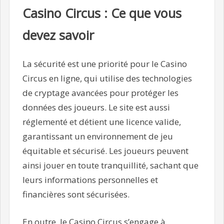
Casino Circus : Ce que vous
devez savoir
La sécurité est une priorité pour le Casino
Circus en ligne, qui utilise des technologies
de cryptage avancées pour protéger les
données des joueurs. Le site est aussi
réglementé et détient une licence valide,
garantissant un environnement de jeu
équitable et sécurisé. Les joueurs peuvent
ainsi jouer en toute tranquillité, sachant que
leurs informations personnelles et
financières sont sécurisées.
En outre, le Casino Circus s’engage à