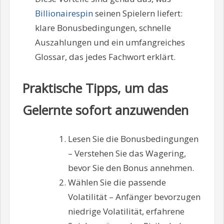
Billionairespin
seinen Spielern liefert:
klare Bonusbedingungen, schnelle
Auszahlungen und ein umfangreiches
Glossar, das jedes Fachwort erklärt.
Praktische Tipps, um das
Gelernte sofort anzuwenden
Lesen Sie die Bonusbedingungen
– Verstehen Sie das Wagering,
bevor Sie den Bonus annehmen.
Wählen Sie die passende
Volatilität – Anfänger bevorzugen
niedrige Volatilität, erfahrene