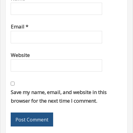
Email
*
Website
Save my name, email, and website in this
browser for the next time I comment.