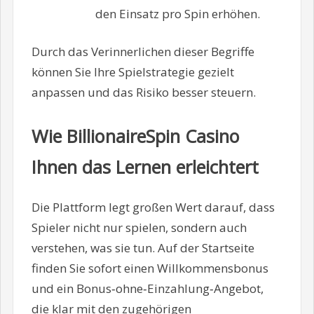
den Einsatz pro Spin erhöhen.
Durch das Verinnerlichen dieser Begriffe
können Sie Ihre Spielstrategie gezielt
anpassen und das Risiko besser steuern.
Wie BillionaireSpin Casino
Ihnen das Lernen erleichtert
Die Plattform legt großen Wert darauf, dass
Spieler nicht nur spielen, sondern auch
verstehen, was sie tun. Auf der Startseite
finden Sie sofort einen Willkommensbonus
und ein Bonus‑ohne‑Einzahlung‑Angebot,
die klar mit den zugehörigen