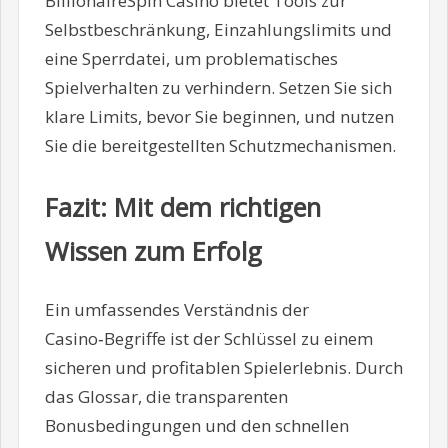
BillionaireSpin Casino bietet Tools zur
Selbstbeschränkung, Einzahlungslimits und
eine Sperrdatei, um problematisches
Spielverhalten zu verhindern. Setzen Sie sich
klare Limits, bevor Sie beginnen, und nutzen
Sie die bereitgestellten Schutzmechanismen.
Fazit: Mit dem richtigen
Wissen zum Erfolg
Ein umfassendes Verständnis der
Casino‑Begriffe ist der Schlüssel zu einem
sicheren und profitablen Spielerlebnis. Durch
das Glossar, die transparenten
Bonusbedingungen und den schnellen