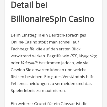
Detail bei
BillionaireSpin Casino
Beim Einstieg in ein Deutsch‑sprachiges
Online‑Casino stößt man schnell auf
Fachbegriffe, die auf den ersten Blick
verwirrend wirken. Begriffe wie
RTP
,
Wagering
oder
Volatilität
bestimmen jedoch, wie viel
Gewinn Sie erwarten können und welche
Risiken bestehen. Ein gutes Verständnis hilft,
Fehlentscheidungen zu vermeiden und das
Spielerlebnis zu maximieren.
Ein weiterer Grund für ein Glossar ist die