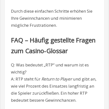
Durch diese einfachen Schritte erhöhen Sie
Ihre Gewinnchancen und minimieren
mögliche Frustrationen.
FAQ – Häufig gestellte Fragen
zum Casino‑Glossar
Q: Was bedeutet „RTP“ und warum ist es
wichtig?
A: RTP steht für
Return to Player
und gibt an,
wie viel Prozent des Einsatzes langfristig an
die Spieler zurückfließen. Ein hoher RTP
bedeutet bessere Gewinnchancen.