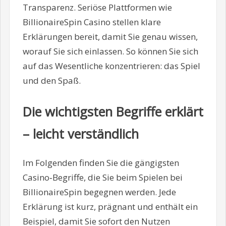
Transparenz. Seriöse Plattformen wie
BillionaireSpin Casino stellen klare
Erklärungen bereit, damit Sie genau wissen,
worauf Sie sich einlassen. So können Sie sich
auf das Wesentliche konzentrieren: das Spiel
und den Spaß.
Die wichtigsten Begriffe erklärt
– leicht verständlich
Im Folgenden finden Sie die gängigsten
Casino‑Begriffe, die Sie beim Spielen bei
BillionaireSpin begegnen werden. Jede
Erklärung ist kurz, prägnant und enthält ein
Beispiel, damit Sie sofort den Nutzen