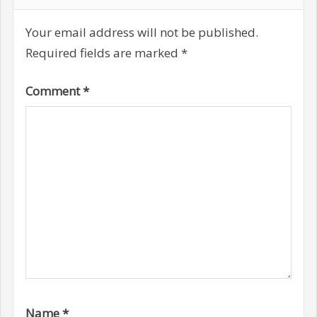
Your email address will not be published.
Required fields are marked
*
Comment
*
Name
*