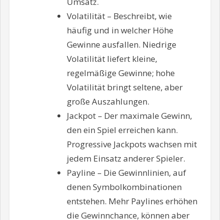
Umsatz.
Volatilität – Beschreibt, wie
häufig und in welcher Höhe
Gewinne ausfallen. Niedrige
Volatilität liefert kleine,
regelmäßige Gewinne; hohe
Volatilität bringt seltene, aber
große Auszahlungen.
Jackpot – Der maximale Gewinn,
den ein Spiel erreichen kann.
Progressive Jackpots wachsen mit
jedem Einsatz anderer Spieler.
Payline – Die Gewinnlinien, auf
denen Symbolkombinationen
entstehen. Mehr Paylines erhöhen
die Gewinnchance, können aber