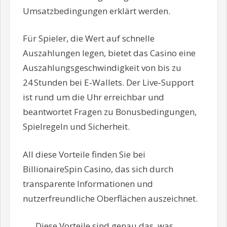
Umsatzbedingungen erklärt werden.
Für Spieler, die Wert auf schnelle
Auszahlungen legen, bietet das Casino eine
Auszahlungsgeschwindigkeit von bis zu
24 Stunden bei E‑Wallets. Der Live‑Support
ist rund um die Uhr erreichbar und
beantwortet Fragen zu Bonusbedingungen,
Spielregeln und Sicherheit.
All diese Vorteile finden Sie bei
BillionaireSpin Casino, das sich durch
transparente Informationen und
nutzerfreundliche Oberflächen auszeichnet.
Diese Vorteile sind genau das, was