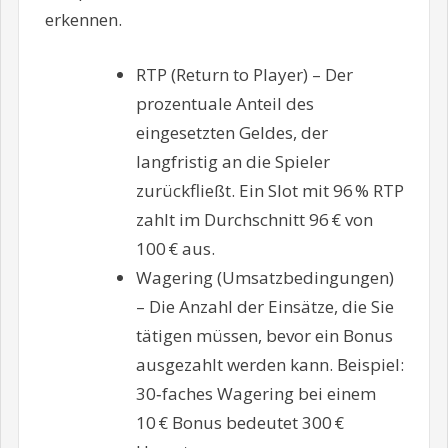
erkennen.
RTP (Return to Player) – Der
prozentuale Anteil des
eingesetzten Geldes, der
langfristig an die Spieler
zurückfließt. Ein Slot mit 96 % RTP
zahlt im Durchschnitt 96 € von
100 € aus.
Wagering (Umsatzbedingungen)
– Die Anzahl der Einsätze, die Sie
tätigen müssen, bevor ein Bonus
ausgezahlt werden kann. Beispiel:
30‑faches Wagering bei einem
10 € Bonus bedeutet 300 €