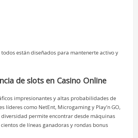
 todos están diseñados para mantenerte activo y
ncia de slots en Casino Online
áficos impresionantes y altas probabilidades de
es líderes como NetEnt, Microgaming y Play’n GO,
La diversidad permite encontrar desde máquinas
on cientos de líneas ganadoras y rondas bonus