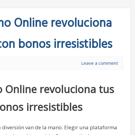
o Online revoluciona
con bonos irresistibles
Leave a comment
 Online revoluciona tus
onos irresistibles
a diversión van de la mano. Elegir una plataforma