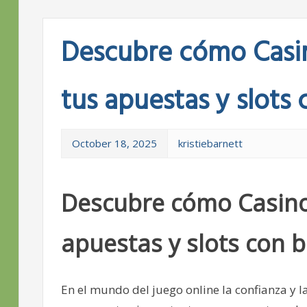
Descubre cómo Casin
tus apuestas y slots 
October 18, 2025
kristiebarnett
Descubre cómo Casino
apuestas y slots con b
En el mundo del juego online la confianza y l