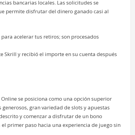
ncias bancarias locales. Las solicitudes se
 permite disfrutar del dinero ganado casi al
para acelerar tus retiros; son procesados
e Skrill y recibió el importe en su cuenta después
o Online se posiciona como una opción superior
generosos, gran variedad de slots y apuestas
 descrito y comenzar a disfrutar de un bono
 da el primer paso hacia una experiencia de juego sin