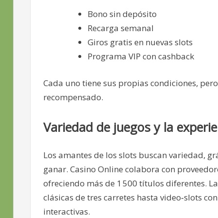
Bono sin depósito
Recarga semanal
Giros gratis en nuevas slots
Programa VIP con cashback
Cada uno tiene sus propias condiciones, pero
recompensado.
Variedad de juegos y la experie
Los amantes de los slots buscan variedad, gr
ganar. Casino Online colabora con proveedor
ofreciendo más de 1 500 títulos diferentes. 
clásicas de tres carretes hasta video‑slots c
interactivas.