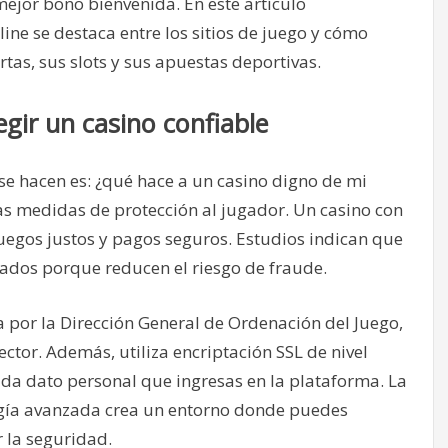
ejor bono bienvenida. En este artículo
ne se destaca entre los sitios de juego y cómo
tas, sus slots y sus apuestas deportivas.
egir un casino confiable
 hacen es: ¿qué hace a un casino digno de mi
 las medidas de protección al jugador. Un casino con
juegos justos y pagos seguros. Estudios indican que
ulados porque reducen el riesgo de fraude.
a por la Dirección General de Ordenación del Juego,
ector. Además, utiliza encriptación SSL de nivel
da dato personal que ingresas en la plataforma. La
ogía avanzada crea un entorno donde puedes
r la seguridad.