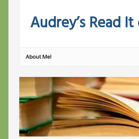
Skip
to
Audrey’s Read It
content
About Me!