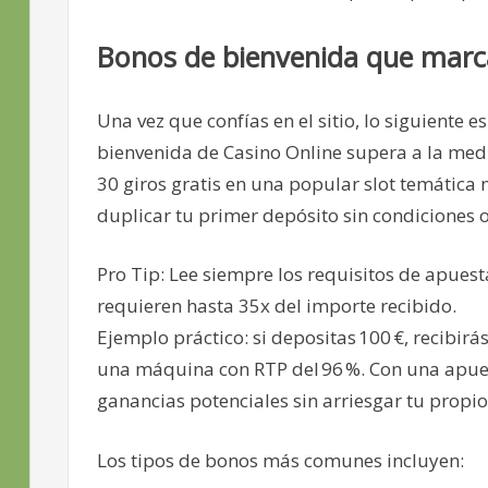
Bonos de bienvenida que marca
Una vez que confías en el sitio, lo siguiente 
bienvenida de Casino Online supera a la med
30 giros gratis en una popular slot temática
duplicar tu primer depósito sin condiciones o
Pro Tip: Lee siempre los requisitos de apues
requieren hasta 35x del importe recibido.
Ejemplo práctico: si depositas 100 €, recibirá
una máquina con RTP del 96 %. Con una apues
ganancias potenciales sin arriesgar tu propio 
Los tipos de bonos más comunes incluyen: