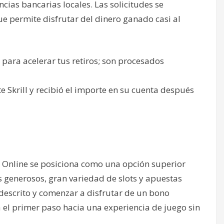
ncias bancarias locales. Las solicitudes se
 permite disfrutar del dinero ganado casi al
para acelerar tus retiros; son procesados
e Skrill y recibió el importe en su cuenta después
o Online se posiciona como una opción superior
generosos, gran variedad de slots y apuestas
 descrito y comenzar a disfrutar de un bono
 da el primer paso hacia una experiencia de juego sin