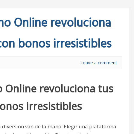
o Online revoluciona
con bonos irresistibles
Leave a comment
 Online revoluciona tus
onos irresistibles
a diversión van de la mano. Elegir una plataforma