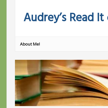
Skip
to
Audrey’s Read It
content
About Me!