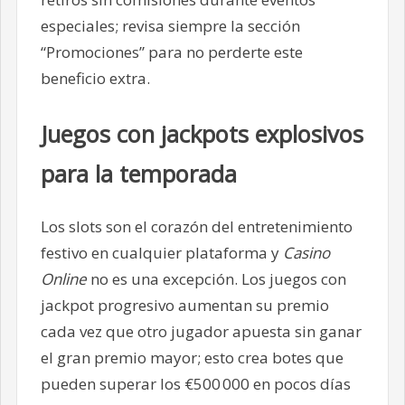
especiales; revisa siempre la sección
“Promociones” para no perderte este
beneficio extra.
Juegos con jackpots explosivos
para la temporada
Los slots son el corazón del entretenimiento
festivo en cualquier plataforma y
Casino
Online
no es una excepción. Los juegos con
jackpot progresivo aumentan su premio
cada vez que otro jugador apuesta sin ganar
el gran premio mayor; esto crea botes que
pueden superar los €500 000 en pocos días