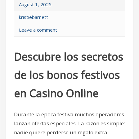
August 1, 2025
kristiebarnett
Leave a comment
Descubre los secretos
de los bonos festivos
en Casino Online
Durante la época festiva muchos operadores
lanzan ofertas especiales. La razón es simple:
nadie quiere perderse un regalo extra