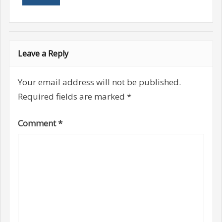
Leave a Reply
Your email address will not be published.
Required fields are marked
*
Comment
*