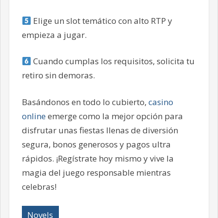
Elige un slot temático con alto RTP y
empieza a jugar.
Cuando cumplas los requisitos, solicita tu
retiro sin demoras.
Basándonos en todo lo cubierto,
casino
online
emerge como la mejor opción para
disfrutar unas fiestas llenas de diversión
segura, bonos generosos y pagos ultra
rápidos. ¡Regístrate hoy mismo y vive la
magia del juego responsable mientras
celebras!
Novels