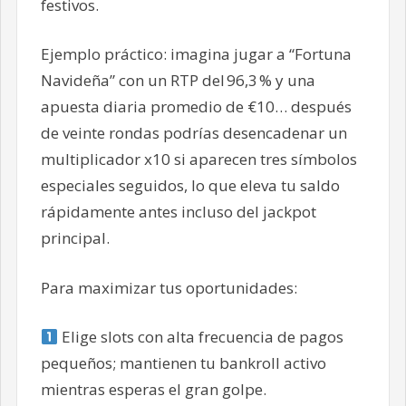
festivos.
Ejemplo práctico: imagina jugar a “Fortuna
Navideña” con un RTP del 96,3 % y una
apuesta diaria promedio de €10… después
de veinte rondas podrías desencadenar un
multiplicador x10 si aparecen tres símbolos
especiales seguidos, lo que eleva tu saldo
rápidamente antes incluso del jackpot
principal.
Para maximizar tus oportunidades:
Elige slots con alta frecuencia de pagos
pequeños; mantienen tu bankroll activo
mientras esperas el gran golpe.