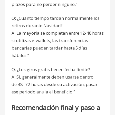
plazos para no perder ninguno.”
Q: ¿Cuánto tiempo tardan normalmente los
retiros durante Navidad?
A: La mayoría se completan entre 12‑48 horas
si utilizas e‑wallets; las transferencias
bancarias pueden tardar hasta 5 días
hábiles.”
Q: ¿Los giros gratis tienen fecha límite?
A: Sí, generalmente deben usarse dentro
de 48–72 horas desde su activación; pasar
ese periodo anula el beneficio.”
Recomendación final y paso a