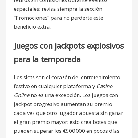
especiales; revisa siempre la sección
“Promociones” para no perderte este
beneficio extra.
Juegos con jackpots explosivos
para la temporada
Los slots son el corazón del entretenimiento
festivo en cualquier plataforma y
Casino
Online
no es una excepción. Los juegos con
jackpot progresivo aumentan su premio
cada vez que otro jugador apuesta sin ganar
el gran premio mayor; esto crea botes que
pueden superar los €500 000 en pocos días