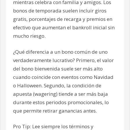
mientras celebra con familia y amigos. Los
bonos de temporada suelen incluir giros
gratis, porcentajes de recarga y premios en
efectivo que aumentan el bankroll inicial sin
mucho riesgo.
¿Qué diferencia a un bono común de uno
verdaderamente lucrativo? Primero, el valor
del bono bienvenida suele ser más alto
cuando coincide con eventos como Navidad
o Halloween. Segundo, la condición de
apuesta (wagering) tiende a ser más baja
durante estos periodos promocionales, lo
que permite retirar ganancias antes.
Pro Tip: Lee siempre los términos y