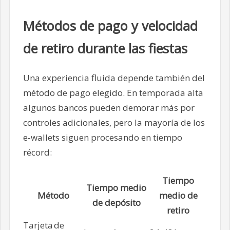
Métodos de pago y velocidad
de retiro durante las fiestas
Una experiencia fluida depende también del
método de pago elegido. En temporada alta
algunos bancos pueden demorar más por
controles adicionales, pero la mayoría de los
e‑wallets siguen procesando en tiempo
récord:
Tiempo
Tiempo medio
Método
medio de
de depósito
retiro
Tarjeta de