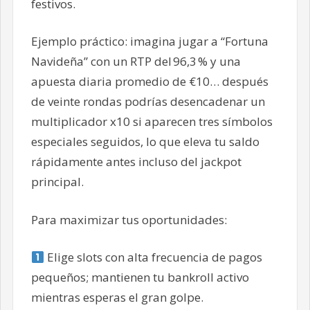
festivos.
Ejemplo práctico: imagina jugar a “Fortuna
Navideña” con un RTP del 96,3 % y una
apuesta diaria promedio de €10… después
de veinte rondas podrías desencadenar un
multiplicador x10 si aparecen tres símbolos
especiales seguidos, lo que eleva tu saldo
rápidamente antes incluso del jackpot
principal.
Para maximizar tus oportunidades:
Elige slots con alta frecuencia de pagos
pequeños; mantienen tu bankroll activo
mientras esperas el gran golpe.