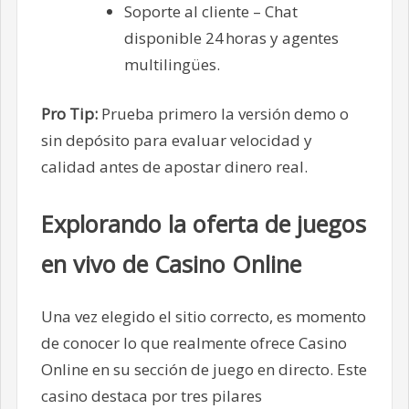
Soporte al cliente – Chat
disponible 24 horas y agentes
multilingües.
Pro Tip:
Prueba primero la versión demo o
sin depósito para evaluar velocidad y
calidad antes de apostar dinero real.
Explorando la oferta de juegos
en vivo de Casino Online
Una vez elegido el sitio correcto, es momento
de conocer lo que realmente ofrece Casino
Online en su sección de juego en directo. Este
casino destaca por tres pilares