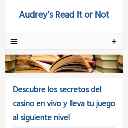
Skip
Audrey’s Read It or Not
to
content
Descubre los secretos del
casino en vivo y lleva tu juego
al siguiente nivel