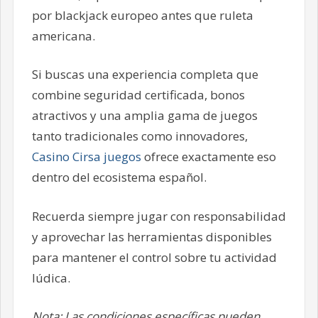
por blackjack europeo antes que ruleta
americana.
Si buscas una experiencia completa que
combine seguridad certificada, bonos
atractivos y una amplia gama de juegos
tanto tradicionales como innovadores,
Casino Cirsa juegos
ofrece exactamente eso
dentro del ecosistema español.​
Recuerda siempre jugar con responsabilidad
y aprovechar las herramientas disponibles
para mantener el control sobre tu actividad
lúdica.
Nota: Las condiciones específicas pueden