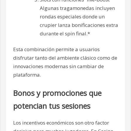
Algunas tragamonedas incluyen
rondas especiales donde un
crupier lanza bonificaciones extra
durante el spin final.*
Esta combinación permite a usuarios
disfrutar tanto del ambiente clásico como de
innovaciones modernas sin cambiar de
plataforma.
Bonos y promociones que
potencian tus sesiones
Los incentivos económicos son otro factor