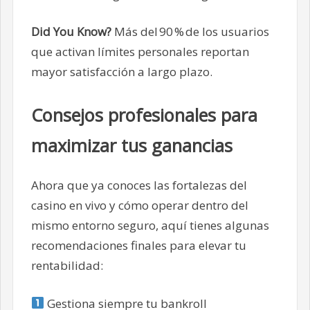
Did You Know?
Más del 90 % de los usuarios
que activan límites personales reportan
mayor satisfacción a largo plazo.
Consejos profesionales para
maximizar tus ganancias
Ahora que ya conoces las fortalezas del
casino en vivo y cómo operar dentro del
mismo entorno seguro, aquí tienes algunas
recomendaciones finales para elevar tu
rentabilidad:
Gestiona siempre tu bankroll