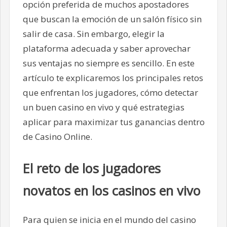
opción preferida de muchos apostadores
que buscan la emoción de un salón físico sin
salir de casa. Sin embargo, elegir la
plataforma adecuada y saber aprovechar
sus ventajas no siempre es sencillo. En este
artículo te explicaremos los principales retos
que enfrentan los jugadores, cómo detectar
un buen casino en vivo y qué estrategias
aplicar para maximizar tus ganancias dentro
de Casino Online.
El reto de los jugadores
novatos en los casinos en vivo
Para quien se inicia en el mundo del casino