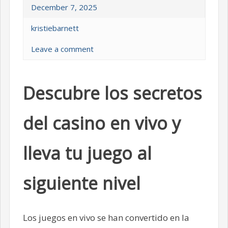
December 7, 2025
kristiebarnett
Leave a comment
Descubre los secretos
del casino en vivo y
lleva tu juego al
siguiente nivel
Los juegos en vivo se han convertido en la