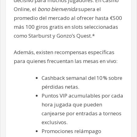
decisivo para muchos jugadores. En Casino
Online, el
bono bienvenida
supera el
promedio del mercado al ofrecer hasta €500
más 100 giros gratis en slots seleccionadas
como Starburst y Gonzo’s Quest.*
Además, existen recompensas específicas
para quienes frecuentan las mesas en vivo:
Cashback semanal del 10 % sobre
pérdidas netas.
Puntos VIP acumulables por cada
hora jugada que pueden
canjearse por entradas a torneos
exclusivos.
Promociones relámpago