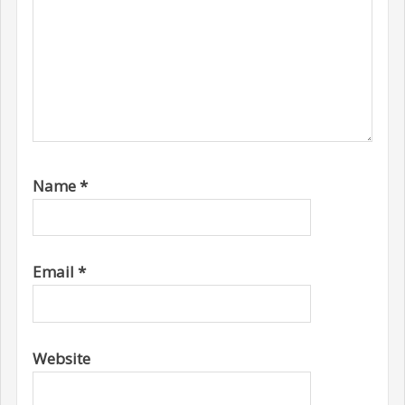
Name
*
Email
*
Website