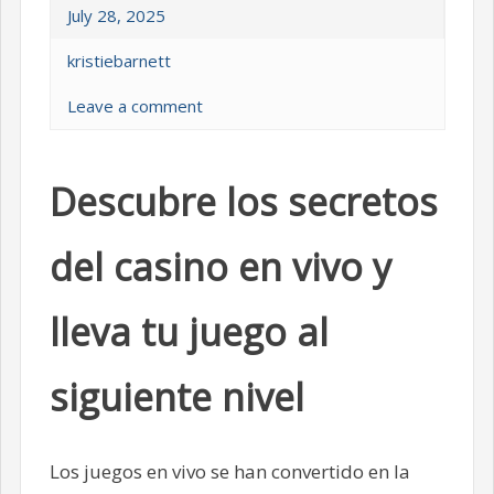
July 28, 2025
kristiebarnett
Leave a comment
Descubre los secretos
del casino en vivo y
lleva tu juego al
siguiente nivel
Los juegos en vivo se han convertido en la