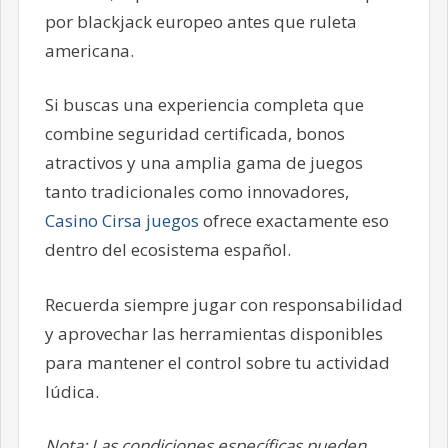
por blackjack europeo antes que ruleta
americana.
Si buscas una experiencia completa que
combine seguridad certificada, bonos
atractivos y una amplia gama de juegos
tanto tradicionales como innovadores,
Casino Cirsa juegos
ofrece exactamente eso
dentro del ecosistema español.​
Recuerda siempre jugar con responsabilidad
y aprovechar las herramientas disponibles
para mantener el control sobre tu actividad
lúdica.
Nota: Las condiciones específicas pueden