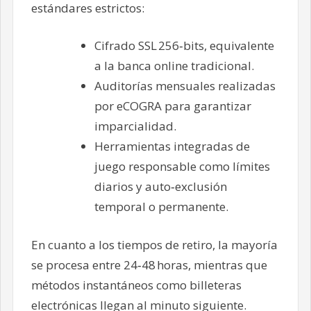
estándares estrictos:
Cifrado SSL 256‑bits, equivalente
a la banca online tradicional.
Auditorías mensuales realizadas
por eCOGRA para garantizar
imparcialidad.
Herramientas integradas de
juego responsable como límites
diarios y auto‑exclusión
temporal o permanente.
En cuanto a los tiempos de retiro, la mayoría
se procesa entre 24‑48 horas, mientras que
métodos instantáneos como billeteras
electrónicas llegan al minuto siguiente.