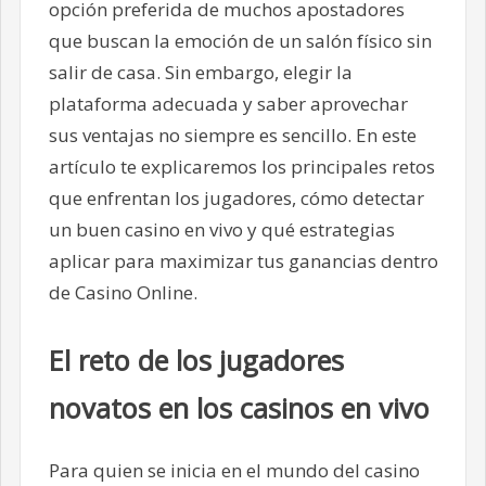
opción preferida de muchos apostadores
que buscan la emoción de un salón físico sin
salir de casa. Sin embargo, elegir la
plataforma adecuada y saber aprovechar
sus ventajas no siempre es sencillo. En este
artículo te explicaremos los principales retos
que enfrentan los jugadores, cómo detectar
un buen casino en vivo y qué estrategias
aplicar para maximizar tus ganancias dentro
de Casino Online.
El reto de los jugadores
novatos en los casinos en vivo
Para quien se inicia en el mundo del casino