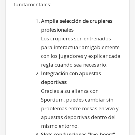
fundamentales:
Amplia selección de crupieres
profesionales
Los crupieres son entrenados
para interactuar amigablemente
con los jugadores y explicar cada
regla cuando sea necesario.
Integración con apuestas
deportivas
Gracias a su alianza con
Sportium, puedes cambiar sin
problemas entre mesas en vivo y
apuestas deportivas dentro del
mismo entorno.
Slots con funciones “live‑boost”