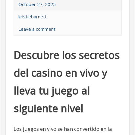
October 27, 2025
kristiebarnett
Leave a comment
Descubre los secretos
del casino en vivo y
lleva tu juego al
siguiente nivel
Los juegos en vivo se han convertido en la