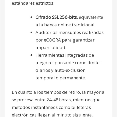
estándares estrictos:
Cifrado SSL 256‑bits
, equivalente
a la banca online tradicional.
Auditorías mensuales realizadas
por eCOGRA para garantizar
imparcialidad.
Herramientas integradas de
juego responsable como límites
diarios y auto‑exclusión
temporal o permanente.
En cuanto a los tiempos de retiro, la mayoría
se procesa entre 24‑48 horas, mientras que
métodos instantáneos como billeteras
electrónicas llegan al minuto siguiente.