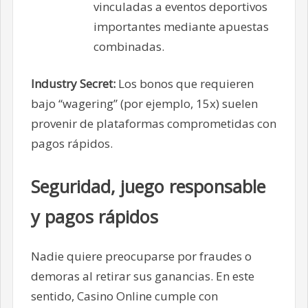
vinculadas a eventos deportivos
importantes mediante apuestas
combinadas.
Industry Secret:
Los bonos que requieren
bajo “wagering” (por ejemplo, 15x) suelen
provenir de plataformas comprometidas con
pagos rápidos.
Seguridad, juego responsable
y pagos rápidos
Nadie quiere preocuparse por fraudes o
demoras al retirar sus ganancias. En este
sentido, Casino Online cumple con