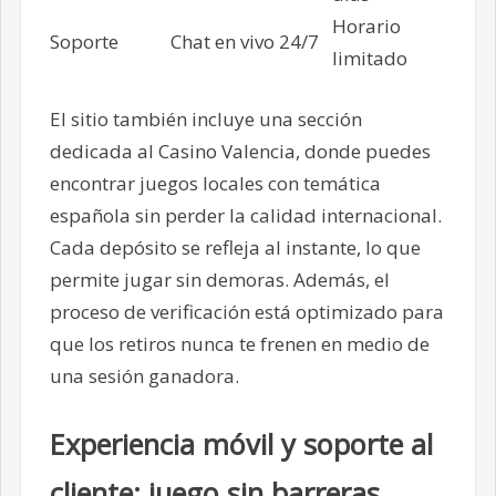
Horario
Soporte
Chat en vivo 24/7
limitado
El sitio también incluye una sección
dedicada al Casino Valencia, donde puedes
encontrar juegos locales con temática
española sin perder la calidad internacional.
Cada depósito se refleja al instante, lo que
permite jugar sin demoras. Además, el
proceso de verificación está optimizado para
que los retiros nunca te frenen en medio de
una sesión ganadora.
Experiencia móvil y soporte al
cliente: juego sin barreras