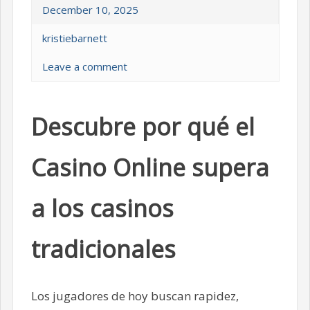
December 10, 2025
kristiebarnett
Leave a comment
Descubre por qué el
Casino Online supera
a los casinos
tradicionales
Los jugadores de hoy buscan rapidez,