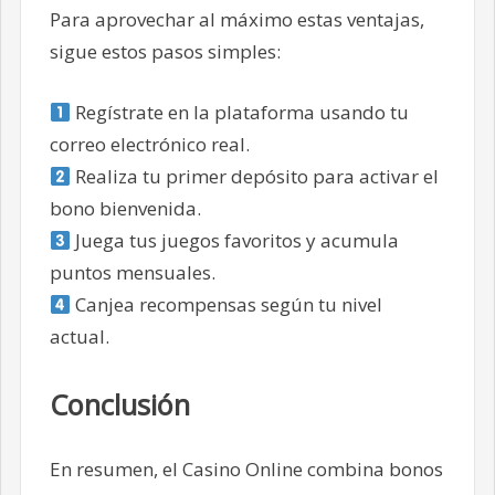
Para aprovechar al máximo estas ventajas,
sigue estos pasos simples:
Regístrate en la plataforma usando tu
correo electrónico real.
Realiza tu primer depósito para activar el
bono bienvenida.
Juega tus juegos favoritos y acumula
puntos mensuales.
Canjea recompensas según tu nivel
actual.
Conclusión
En resumen, el Casino Online combina bonos