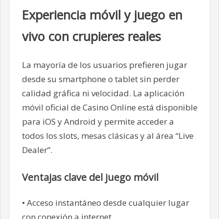
Experiencia móvil y juego en
vivo con crupieres reales
La mayoría de los usuarios prefieren jugar
desde su smartphone o tablet sin perder
calidad gráfica ni velocidad. La aplicación
móvil oficial de Casino Online está disponible
para iOS y Android y permite acceder a
todos los slots, mesas clásicas y al área “Live
Dealer”.
Ventajas clave del juego móvil
• Acceso instantáneo desde cualquier lugar
con conexión a internet.