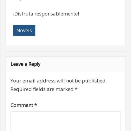
¡Disfruta responsablemente!
Novels
Leave a Reply
Your email address will not be published.
Required fields are marked
*
Comment
*