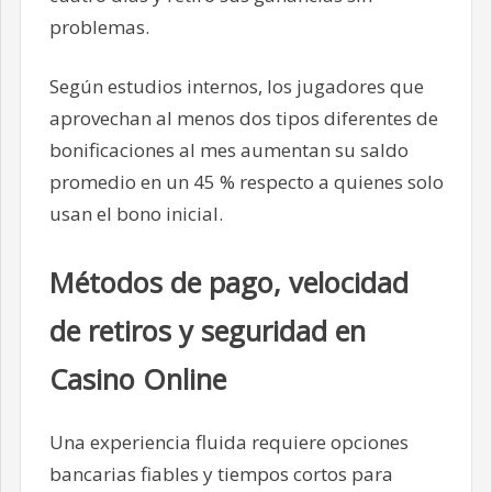
problemas.
Según estudios internos, los jugadores que
aprovechan al menos dos tipos diferentes de
bonificaciones al mes aumentan su saldo
promedio en un 45 % respecto a quienes solo
usan el bono inicial.
Métodos de pago, velocidad
de retiros y seguridad en
Casino Online
Una experiencia fluida requiere opciones
bancarias fiables y tiempos cortos para