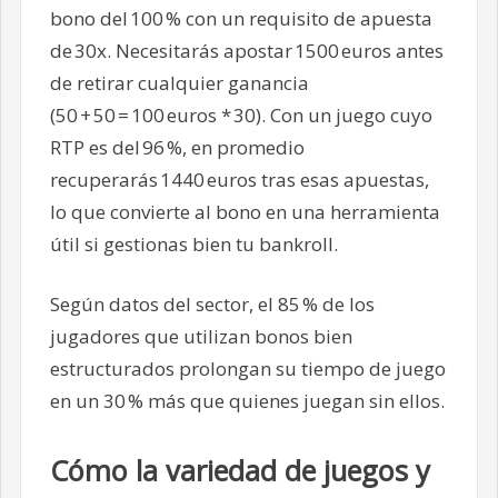
bono del 100 % con un requisito de apuesta
de 30x. Necesitarás apostar 1500 euros antes
de retirar cualquier ganancia
(50 + 50 = 100 euros * 30). Con un juego cuyo
RTP es del 96 %, en promedio
recuperarás 1440 euros tras esas apuestas,
lo que convierte al bono en una herramienta
útil si gestionas bien tu bankroll.
Según datos del sector, el 85 % de los
jugadores que utilizan bonos bien
estructurados prolongan su tiempo de juego
en un 30 % más que quienes juegan sin ellos.
Cómo la variedad de juegos y