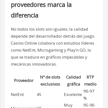
proveedores marca la
diferencia
No todos los slots son iguales; la calidad
depende del desarrollador detrás del juego.
Casino Online colabora con estudios líderes
como NetEnt, Microgaming y Play’n GO, lo
que se traduce en gráficos impecables y
mecánicas innovadoras.
Nº de slots
Calidad
RTP
Proveedor
exclusivos
gráfica
medio
96‑97
NetEnt
45
Excelente
%
Muy
95‑96