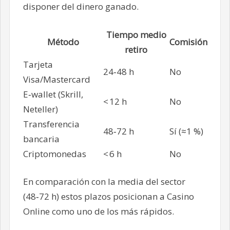
disponer del dinero ganado.
Tiempo medio
Método
Comisión
retiro
Tarjeta
24‑48 h
No
Visa/Mastercard
E‑wallet (Skrill,
< 12 h
No
Neteller)
Transferencia
48‑72 h
Sí (≈1 %)
bancaria
Criptomonedas
< 6 h
No
En comparación con la media del sector
(48‑72 h) estos plazos posicionan a Casino
Online como uno de los más rápidos.