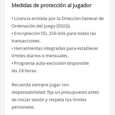
Medidas de protección al jugador
• Licencia emitida por la Dirección General de
Ordenación del Juego (DGOJ).
• Encriptación SSL 256‑bits para todas las
transacciones.
• Herramientas integradas para establecer
límites diarios o mensuales.
• Programa auto‑exclusión disponible
las 24 horas.
Recuerda siempre jugar con
responsabilidad: fija un presupuesto antes
de iniciar sesión y respeta tus límites
personales.