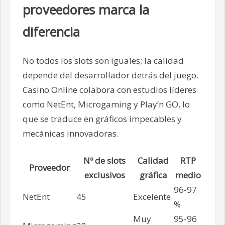
proveedores marca la
diferencia
No todos los slots son iguales; la calidad
depende del desarrollador detrás del juego.
Casino Online colabora con estudios líderes
como NetEnt, Microgaming y Play’n GO, lo
que se traduce en gráficos impecables y
mecánicas innovadoras.
Nº de slots
Calidad
RTP
Proveedor
exclusivos
gráfica
medio
96‑97
NetEnt
45
Excelente
%
Muy
95‑96