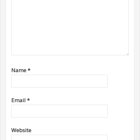
Name
*
Email
*
Website