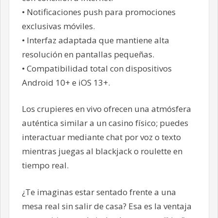
• Notificaciones push para promociones
exclusivas móviles.
• Interfaz adaptada que mantiene alta
resolución en pantallas pequeñas.
• Compatibilidad total con dispositivos
Android 10+ e iOS 13+.
Los crupieres en vivo ofrecen una atmósfera
auténtica similar a un casino físico; puedes
interactuar mediante chat por voz o texto
mientras juegas al blackjack o roulette en
tiempo real.
¿Te imaginas estar sentado frente a una
mesa real sin salir de casa? Esa es la ventaja