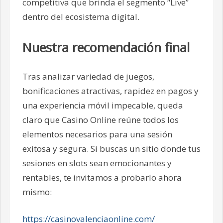
competitiva que brinda el segmento “Live”
dentro del ecosistema digital.
Nuestra recomendación final
Tras analizar variedad de juegos,
bonificaciones atractivas, rapidez en pagos y
una experiencia móvil impecable, queda
claro que Casino Online reúne todos los
elementos necesarios para una sesión
exitosa y segura. Si buscas un sitio donde tus
sesiones en slots sean emocionantes y
rentables, te invitamos a probarlo ahora
mismo:
https://casinovalenciaonline.com/