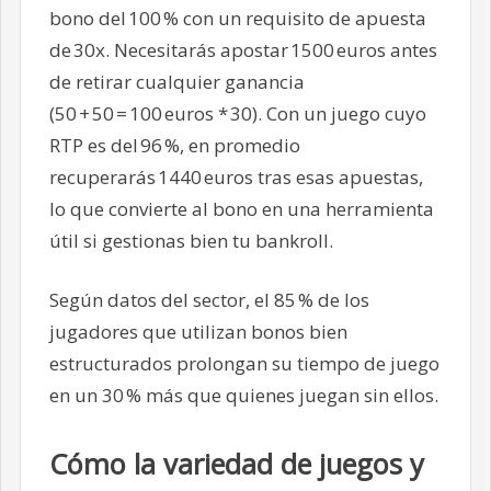
bono del 100 % con un requisito de apuesta
de 30x. Necesitarás apostar 1500 euros antes
de retirar cualquier ganancia
(50 + 50 = 100 euros * 30). Con un juego cuyo
RTP es del 96 %, en promedio
recuperarás 1440 euros tras esas apuestas,
lo que convierte al bono en una herramienta
útil si gestionas bien tu bankroll.
Según datos del sector, el 85 % de los
jugadores que utilizan bonos bien
estructurados prolongan su tiempo de juego
en un 30 % más que quienes juegan sin ellos.
Cómo la variedad de juegos y