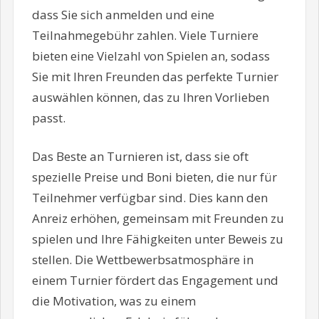
dass Sie sich anmelden und eine
Teilnahmegebühr zahlen. Viele Turniere
bieten eine Vielzahl von Spielen an, sodass
Sie mit Ihren Freunden das perfekte Turnier
auswählen können, das zu Ihren Vorlieben
passt.
Das Beste an Turnieren ist, dass sie oft
spezielle Preise und Boni bieten, die nur für
Teilnehmer verfügbar sind. Dies kann den
Anreiz erhöhen, gemeinsam mit Freunden zu
spielen und Ihre Fähigkeiten unter Beweis zu
stellen. Die Wettbewerbsatmosphäre in
einem Turnier fördert das Engagement und
die Motivation, was zu einem