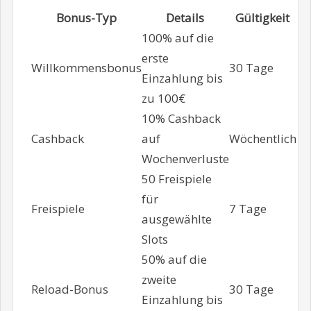
Bonus-Typ
Details
Gültigkeit
100% auf die
erste
Willkommensbonus
30 Tage
Einzahlung bis
zu 100€
10% Cashback
Cashback
auf
Wöchentlich
Wochenverluste
50 Freispiele
für
Freispiele
7 Tage
ausgewählte
Slots
50% auf die
zweite
Reload-Bonus
30 Tage
Einzahlung bis