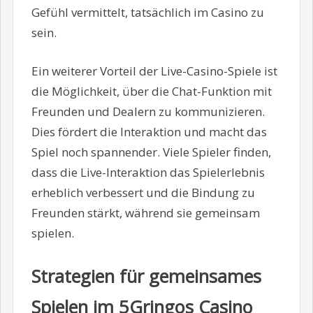
Gefühl vermittelt, tatsächlich im Casino zu
sein.
Ein weiterer Vorteil der Live-Casino-Spiele ist
die Möglichkeit, über die Chat-Funktion mit
Freunden und Dealern zu kommunizieren.
Dies fördert die Interaktion und macht das
Spiel noch spannender. Viele Spieler finden,
dass die Live-Interaktion das Spielerlebnis
erheblich verbessert und die Bindung zu
Freunden stärkt, während sie gemeinsam
spielen.
Strategien für gemeinsames
Spielen im 5Gringos Casino