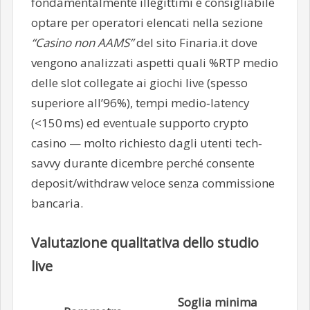
fondamentalmente illegittimi è consigliabile
optare per operatori elencati nella sezione
“Casino non AAMS”
del sito Finaria.it dove
vengono analizzati aspetti quali %RTP medio
delle slot collegate ai giochi live (spesso
superiore all’96%), tempi medio‐latency
(<150 ms) ed eventuale supporto crypto
casino — molto richiesto dagli utenti tech‐
savvy durante dicembre perché consente
deposit/withdraw veloce senza commissione
bancaria.
Valutazione qualitativa dello studio
live
Soglia minima