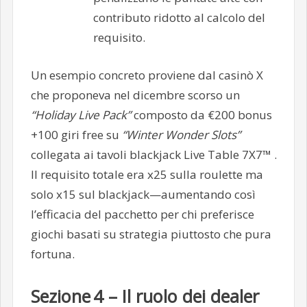
contributo ridotto al calcolo del
requisito.
Un esempio concreto proviene dal casinò X
che proponeva nel dicembre scorso un
“Holiday Live Pack”
composto da €200 bonus
+100 giri free su
“Winter Wonder Slots”
collegata ai tavoli blackjack Live Table 7X7™️ .
Il requisito totale era x25 sulla roulette ma
solo x15 sul blackjack—aumentando così
l’efficacia del pacchetto per chi preferisce
giochi basati su strategia piuttosto che pura
fortuna.
Sezione 4 – Il ruolo dei dealer