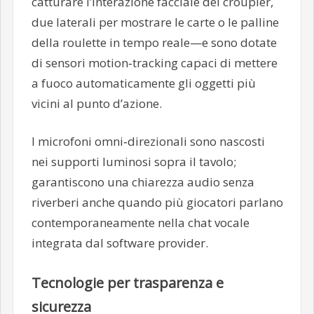
catturare l’interazione facciale del croupier,
due laterali per mostrare le carte o le palline
della roulette in tempo reale—e sono dotate
di sensori motion‑tracking capaci di mettere
a fuoco automaticamente gli oggetti più
vicini al punto d’azione.
I microfoni omni‑direzionali sono nascosti
nei supporti luminosi sopra il tavolo;
garantiscono una chiarezza audio senza
riverberi anche quando più giocatori parlano
contemporaneamente nella chat vocale
integrata dal software provider.
Tecnologie per trasparenza e
sicurezza