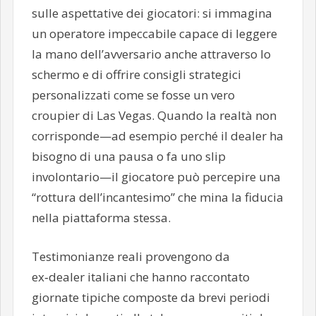
sulle aspettative dei giocatori: si immagina
un operatore impeccabile capace di leggere
la mano dell’avversario anche attraverso lo
schermo e di offrire consigli strategici
personalizzati come se fosse un vero
croupier di Las Vegas. Quando la realtà non
corrisponde—ad esempio perché il dealer ha
bisogno di una pausa o fa uno slip
involontario—il giocatore può percepire una
“rottura dell’incantesimo” che mina la fiducia
nella piattaforma stessa.
Testimonianze reali provengono da
ex‑dealer italiani che hanno raccontato
giornate tipiche composte da brevi periodi