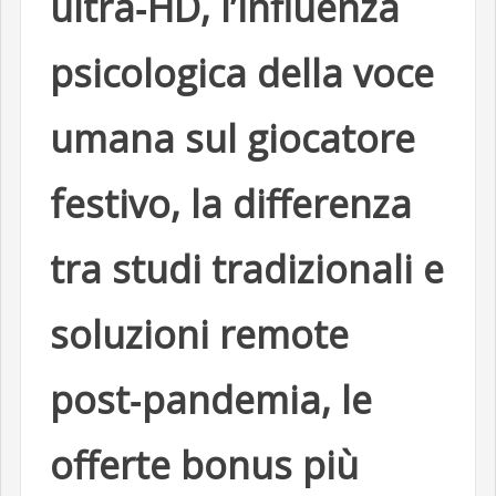
ultra‑HD, l’influenza
psicologica della voce
umana sul giocatore
festivo, la differenza
tra studi tradizionali e
soluzioni remote
post‑pandemia, le
offerte bonus più