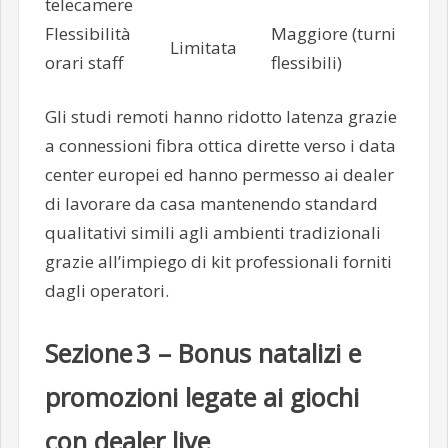
telecamere
Flessibilità
Maggiore (turni
Limitata
orari staff
flessibili)
Gli studi remoti hanno ridotto latenza grazie
a connessioni fibra ottica dirette verso i data
center europei ed hanno permesso ai dealer
di lavorare da casa mantenendo standard
qualitativi simili agli ambienti tradizionali
grazie all’impiego di kit professionali forniti
dagli operatori.
Sezione 3 – Bonus natalizi e
promozioni legate ai giochi
con dealer live