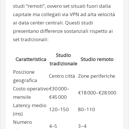
studi “remoti”, ovvero set situati fuori dalla
capitale ma collegati via VPN ad alta velocità
ai data center centrali. Questi studi
presentano differenze sostanziali rispetto ai
set tradizionali:
Studio
Caratteristica
Studio remoto
tradizionale
Posizione
Centro città
Zone periferiche
geografica
Costo operativo
€30 000–
€18 000–€28 000
mensile
€45 000
Latency medio
120–150
80–110
(ms)
Numero
4–5
3–4