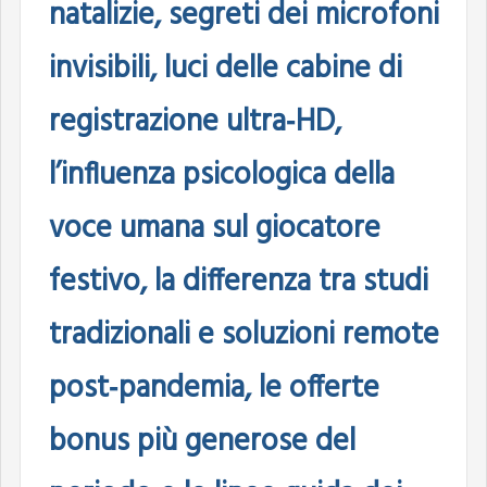
natalizie, segreti dei microfoni
invisibili, luci delle cabine di
registrazione ultra‑HD,
l’influenza psicologica della
voce umana sul giocatore
festivo, la differenza tra studi
tradizionali e soluzioni remote
post‑pandemia, le offerte
bonus più generose del