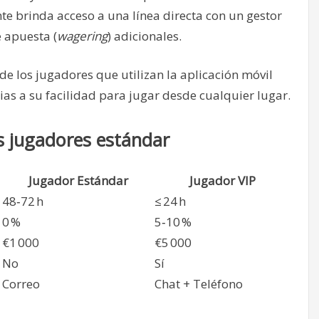
e brinda acceso a una línea directa con un gestor
 apuesta (
wagering
) adicionales.
de los jugadores que utilizan la aplicación móvil
ias a su facilidad para jugar desde cualquier lugar.
s jugadores estándar
Jugador Estándar
Jugador VIP
48‑72 h
≤ 24 h
0 %
5‑10 %
€1 000
€5 000
No
Sí
Correo
Chat + Teléfono