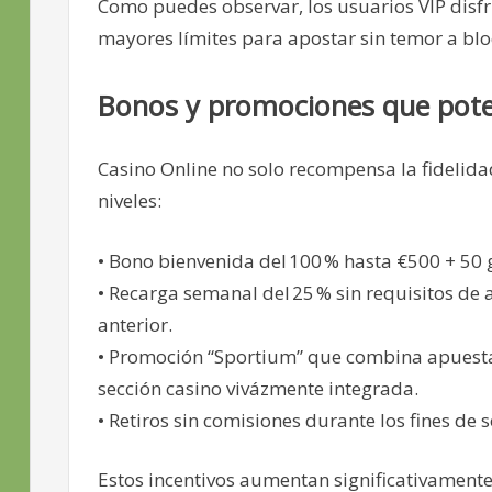
Como puedes observar, los usuarios VIP dis
mayores límites para apostar sin temor a bl
Bonos y promociones que poten
Casino Online no solo recompensa la fidelida
niveles:
• Bono bienvenida del 100 % hasta €500 + 50 
• Recarga semanal del 25 % sin requisitos de
anterior.
• Promoción “Sportium” que combina apuestas
sección casino vivázmente integrada.
• Retiros sin comisiones durante los fines de
Estos incentivos aumentan significativamente e