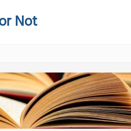
 or Not