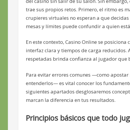
del casino sin salir de su salón. Sin embargo
trae sus propios retos. Primero, el ritmo es m
crupieres virtuales no esperan a que decida
mesas y límites puede confundir a quien es
En este contexto, Casino Online se posiciona
interfaz clara y tiempos de carga reducidos.
respetadas brinda confianza al jugador que 
Para evitar errores comunes —como apostar si
entenderlos— es vital conocer los fundament
siguientes apartados desglosaremos concepto
marcan la diferencia en tus resultados.
Principios básicos que todo ju