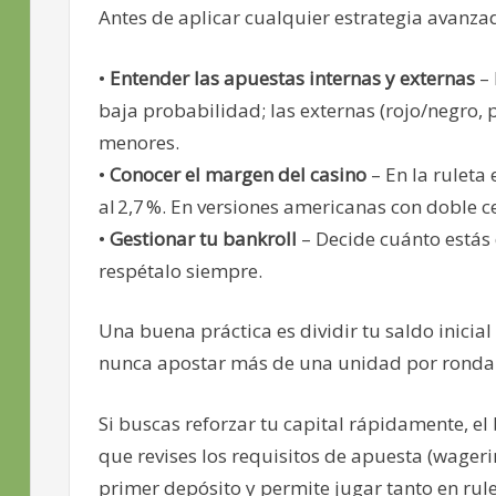
Antes de aplicar cualquier estrategia avanzad
•
Entender las apuestas internas y externas
– 
baja probabilidad; las externas (rojo/negro
menores.
•
Conocer el margen del casino
– En la ruleta 
al 2,7 %. En versiones americanas con doble c
•
Gestionar tu bankroll
– Decide cuánto estás d
respétalo siempre.
Una buena práctica es dividir tu saldo inicia
nunca apostar más de una unidad por ronda 
Si buscas reforzar tu capital rápidamente, e
que revises los requisitos de apuesta (wagerin
primer depósito y permite jugar tanto en ru