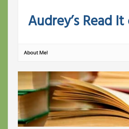
Skip
to
Audrey’s Read It
content
About Me!