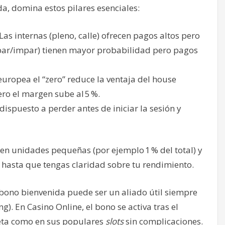
a, domina estos pilares esenciales:
Las internas (pleno, calle) ofrecen pagos altos pero
, par/impar) tienen mayor probabilidad pero pagos
europea el “zero” reduce la ventaja del house
ero el margen sube al 5 %.
ispuesto a perder antes de iniciar la sesión y
l en unidades pequeñas (por ejemplo 1 % del total) y
hasta que tengas claridad sobre tu rendimiento.
l bono bienvenida puede ser un aliado útil siempre
g). En Casino Online, el bono se activa tras el
leta como en sus populares
slots
sin complicaciones.