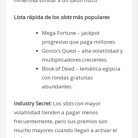
inmersiva similar a un salón físico.
Lista rápida de los
slots
más populares
Mega Fortune – jackpot
progresivo que paga millones.
Gonzo’s Quest – alta volatilidad y
multiplicadores crecientes.
Book of Dead – temática egipcia
con rondas gratuitas
abundantes.
Industry Secret:
Los
slots
con mayor
volatilidad tienden a pagar menos
frecuentemente, pero sus premios son
mucho mayores cuando llegan a activar el