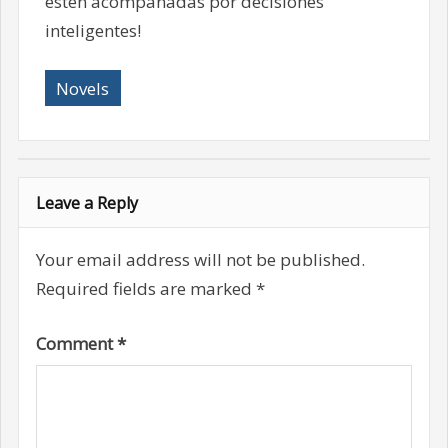
estén acompañadas por decisiones
inteligentes!
Novels
Leave a Reply
Your email address will not be published.
Required fields are marked
*
Comment
*