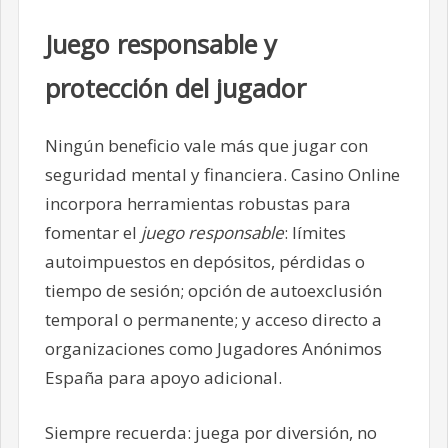
Juego responsable y
protección del jugador
Ningún beneficio vale más que jugar con
seguridad mental y financiera. Casino Online
incorpora herramientas robustas para
fomentar el
juego responsable
: límites
autoimpuestos en depósitos, pérdidas o
tiempo de sesión; opción de autoexclusión
temporal o permanente; y acceso directo a
organizaciones como Jugadores Anónimos
España para apoyo adicional.
Siempre recuerda: juega por diversión, no