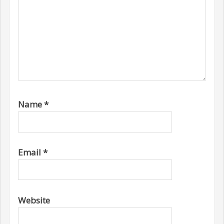
Name
*
Email
*
Website