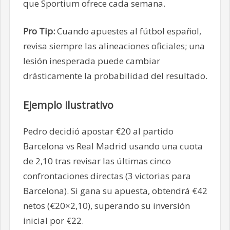
que Sportium ofrece cada semana.
Pro Tip:
Cuando apuestes al fútbol español,
revisa siempre las alineaciones oficiales; una
lesión inesperada puede cambiar
drásticamente la probabilidad del resultado.
Ejemplo ilustrativo
Pedro decidió apostar €20 al partido
Barcelona vs Real Madrid usando una cuota
de 2,10 tras revisar las últimas cinco
confrontaciones directas (3 victorias para
Barcelona). Si gana su apuesta, obtendrá €42
netos (€20×2,10), superando su inversión
inicial por €22.