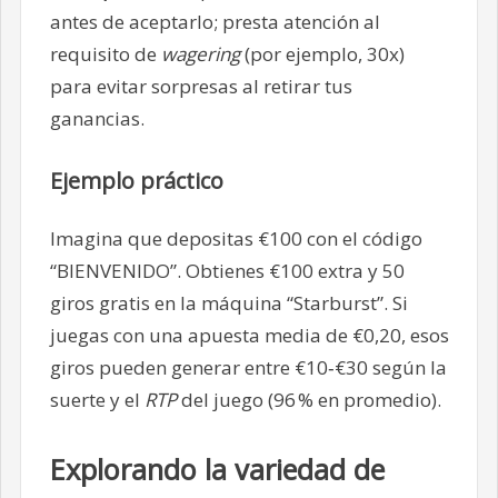
antes de aceptarlo; presta atención al
requisito de
wagering
(por ejemplo, 30x)
para evitar sorpresas al retirar tus
ganancias.
Ejemplo práctico
Imagina que depositas €100 con el código
“BIENVENIDO”. Obtienes €100 extra y 50
giros gratis en la máquina “Starburst”. Si
juegas con una apuesta media de €0,20, esos
giros pueden generar entre €10‑€30 según la
suerte y el
RTP
del juego (96 % en promedio).
Explorando la variedad de