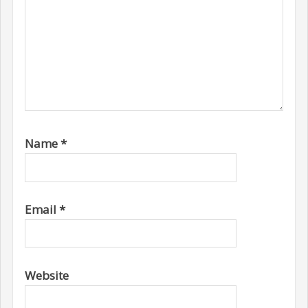
Name
*
Email
*
Website