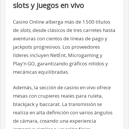
slots y juegos en vivo
Casino Online alberga más de 1 500 títulos
de
slots
, desde clásicos de tres carretes hasta
aventuras con cientos de líneas de pago y
jackpots progresivos. Los proveedores
líderes incluyen NetEnt, Microgaming y
Play’n GO, garantizando gráficos nítidos y
mecánicas equilibradas.
Además, la sección de casino en vivo ofrece
mesas con crupieres reales para ruleta,
blackjack y baccarat. La transmisión se
realiza en alta definición con varios ángulos
de cámara, creando una experiencia