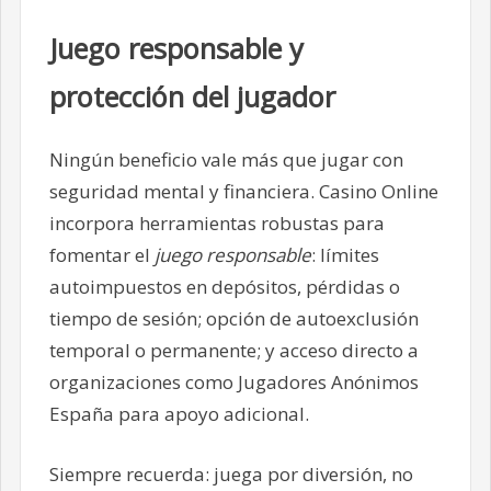
Juego responsable y
protección del jugador
Ningún beneficio vale más que jugar con
seguridad mental y financiera. Casino Online
incorpora herramientas robustas para
fomentar el
juego responsable
: límites
autoimpuestos en depósitos, pérdidas o
tiempo de sesión; opción de autoexclusión
temporal o permanente; y acceso directo a
organizaciones como Jugadores Anónimos
España para apoyo adicional.
Siempre recuerda: juega por diversión, no