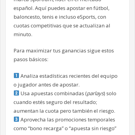
español. Aquí puedes apostar en fútbol,
baloncesto, tenis e incluso eSports, con
cuotas competitivas que se actualizan al
minuto.
Para maximizar tus ganancias sigue estos
pasos básicos:
Analiza estadísticas recientes del equipo
o jugador antes de apostar.
Usa apuestas combinadas (
parlays
) solo
cuando estés seguro del resultado;
aumentan la cuota pero también el riesgo.
Aprovecha las promociones temporales
como “bono recarga” o “apuesta sin riesgo”