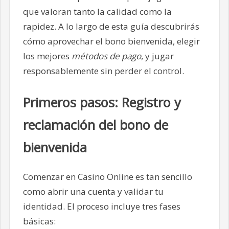
que valoran tanto la calidad como la
rapidez. A lo largo de esta guía descubrirás
cómo aprovechar el bono bienvenida, elegir
los mejores
métodos de pago
, y jugar
responsablemente sin perder el control.
Primeros pasos: Registro y
reclamación del bono de
bienvenida
Comenzar en Casino Online es tan sencillo
como abrir una cuenta y validar tu
identidad. El proceso incluye tres fases
básicas: