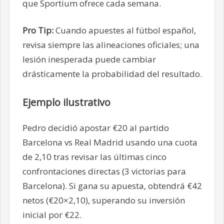
que Sportium ofrece cada semana.
Pro Tip:
Cuando apuestes al fútbol español,
revisa siempre las alineaciones oficiales; una
lesión inesperada puede cambiar
drásticamente la probabilidad del resultado.
Ejemplo ilustrativo
Pedro decidió apostar €20 al partido
Barcelona vs Real Madrid usando una cuota
de 2,10 tras revisar las últimas cinco
confrontaciones directas (3 victorias para
Barcelona). Si gana su apuesta, obtendrá €42
netos (€20×2,10), superando su inversión
inicial por €22.