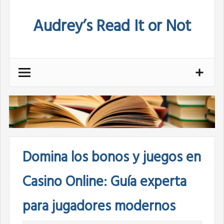
Skip
Audrey’s Read It or Not
to
content
Domina los bonos y juegos en
Casino Online: Guía experta
para jugadores modernos