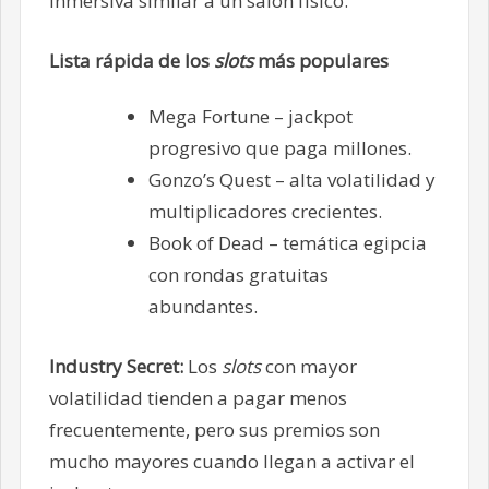
inmersiva similar a un salón físico.
Lista rápida de los
slots
más populares
Mega Fortune – jackpot
progresivo que paga millones.
Gonzo’s Quest – alta volatilidad y
multiplicadores crecientes.
Book of Dead – temática egipcia
con rondas gratuitas
abundantes.
Industry Secret:
Los
slots
con mayor
volatilidad tienden a pagar menos
frecuentemente, pero sus premios son
mucho mayores cuando llegan a activar el