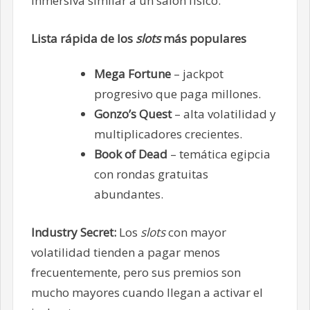
inmersiva similar a un salón físico.
Lista rápida de los
slots
más populares
Mega Fortune
– jackpot
progresivo que paga millones.
Gonzo’s Quest
– alta volatilidad y
multiplicadores crecientes.
Book of Dead
– temática egipcia
con rondas gratuitas
abundantes.
Industry Secret:
Los
slots
con mayor
volatilidad tienden a pagar menos
frecuentemente, pero sus premios son
mucho mayores cuando llegan a activar el