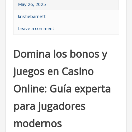
May 26, 2025
kristiebarnett
Leave a comment
Domina los bonos y
juegos en Casino
Online: Guía experta
para jugadores
modernos