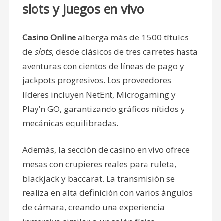
slots y juegos en vivo
Casino Online
alberga más de 1 500 títulos
de
slots
, desde clásicos de tres carretes hasta
aventuras con cientos de líneas de pago y
jackpots progresivos. Los proveedores
líderes incluyen NetEnt, Microgaming y
Play’n GO, garantizando gráficos nítidos y
mecánicas equilibradas.
Además, la sección de casino en vivo ofrece
mesas con crupieres reales para ruleta,
blackjack y baccarat. La transmisión se
realiza en alta definición con varios ángulos
de cámara, creando una experiencia