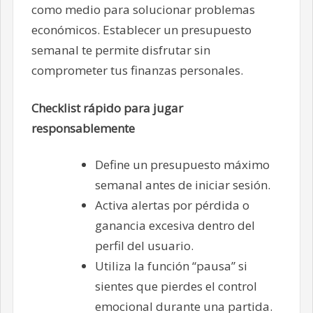
como medio para solucionar problemas
económicos. Establecer un presupuesto
semanal te permite disfrutar sin
comprometer tus finanzas personales.
Checklist rápido para jugar
responsablemente
Define un presupuesto máximo
semanal antes de iniciar sesión.
Activa alertas por pérdida o
ganancia excesiva dentro del
perfil del usuario.
Utiliza la función “pausa” si
sientes que pierdes el control
emocional durante una partida.