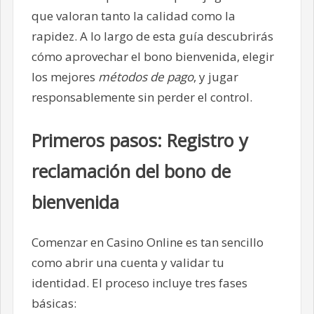
que valoran tanto la calidad como la
rapidez. A lo largo de esta guía descubrirás
cómo aprovechar el bono bienvenida, elegir
los mejores
métodos de pago
, y jugar
responsablemente sin perder el control.
Primeros pasos: Registro y
reclamación del bono de
bienvenida
Comenzar en Casino Online es tan sencillo
como abrir una cuenta y validar tu
identidad. El proceso incluye tres fases
básicas: