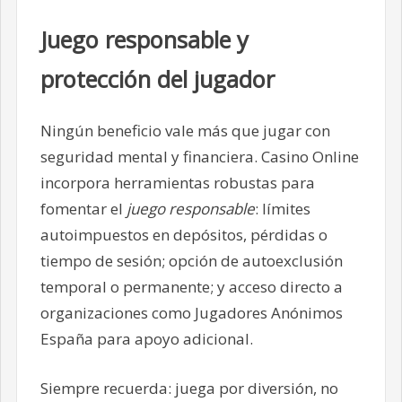
Juego responsable y
protección del jugador
Ningún beneficio vale más que jugar con
seguridad mental y financiera. Casino Online
incorpora herramientas robustas para
fomentar el
juego responsable
: límites
autoimpuestos en depósitos, pérdidas o
tiempo de sesión; opción de autoexclusión
temporal o permanente; y acceso directo a
organizaciones como Jugadores Anónimos
España para apoyo adicional.
Siempre recuerda: juega por diversión, no