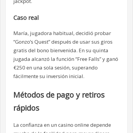
jackpot.
Caso real
María, jugadora habitual, decidió probar
“Gonzo’s Quest” después de usar sus giros
gratis del bono bienvenida. En su quinta
jugada alcanzó la función “Free Falls” y ganó
€250 en una sola sesión, superando
fácilmente su inversión inicial.
Métodos de pago y retiros
rápidos
La confianza en un casino online depende