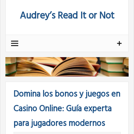
Skip
Audrey’s Read It or Not
to
content
Domina los bonos y juegos en
Casino Online: Guía experta
para jugadores modernos