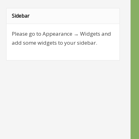
Sidebar
Please go to Appearance → Widgets and
add some widgets to your sidebar.