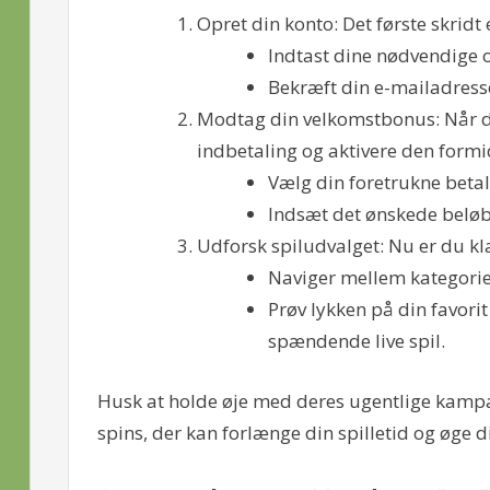
Opret din konto: Det første skridt e
Indtast dine nødvendige 
Bekræft din e-mailadress
Modtag din velkomstbonus: Når din
indbetaling og aktivere den form
Vælg din foretrukne beta
Indsæt det ønskede beløb 
Udforsk spiludvalget: Nu er du kla
Naviger mellem kategorier
Prøv lykken på din favorit
spændende live spil.
Husk at holde øje med deres ugentlige kampag
spins, der kan forlænge din spilletid og øge 