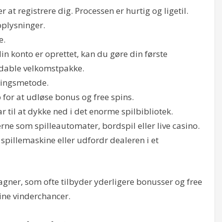
r at registrere dig. Processen er hurtig og ligetil.
oplysninger.
e.
 konto er oprettet, kan du gøre din første
idable velkomstpakke.
lingsmetode.
for at udløse bonus og free spins.
r til at dykke ned i det enorme spilbibliotek.
ne som spilleautomater, bordspil eller live casino.
 spillemaskine eller udfordr dealeren i et
ner, som ofte tilbyder yderligere bonusser og free
dine vinderchancer.