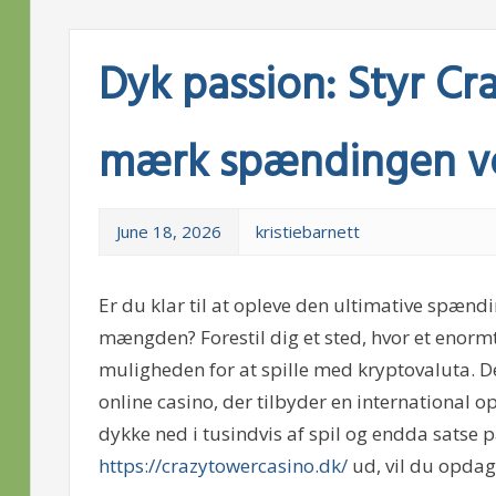
Dyk passion: Styr C
mærk spændingen v
June 18, 2026
kristiebarnett
Er du klar til at opleve den ultimative spændin
mængden? Forestil dig et sted, hvor et enor
muligheden for at spille med kryptovaluta. D
online casino, der tilbyder en international o
dykke ned i tusindvis af spil og endda satse 
https://crazytowercasino.dk/
ud, vil du opdage