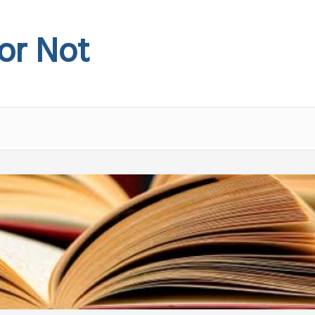
 or Not