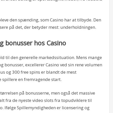
 opleve den spænding, som Casino har at tilbyde. Den
usere på det, der betyder mest: underholdningen.
og bonusser hos Casino
old til den generelle markedssituation. Mens mange
l og bonusser, excellerer Casino ved sin rene volumen
nus og 300 free spins er blandt de mest
spillere en fremragende start.
un størrelsen på bonusserne, men også det massive
lt fra de nyeste video slots fra topudviklere til
no. Ifølge Spillemyndigheden er licensering og