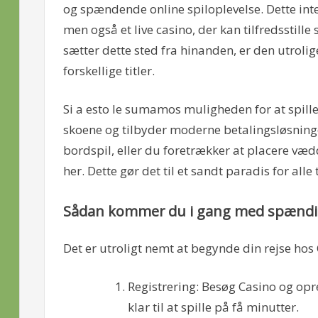
og spændende online spiloplevelse. Dette inte
men også et live casino, der kan tilfredsstille
sætter dette sted fra hinanden, er den utrolig
forskellige titler.
Si a esto le sumamos muligheden for at spille
skoene og tilbyder moderne betalingsløsninge
bordspil, eller du foretrækker at placere væ
her. Dette gør det til et sandt paradis for alle 
Sådan kommer du i gang med spændi
Det er utroligt nemt at begynde din rejse hos C
Registrering: Besøg Casino og opret
klar til at spille på få minutter.