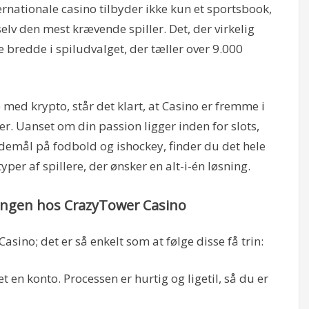
rnationale casino tilbyder ikke kun et sportsbook,
 selv den mest krævende spiller. Det, der virkelig
e bredde i spiludvalget, der tæller over 9.000
 med krypto, står det klart, at Casino er fremme i
r. Uanset om din passion ligger inden for slots,
ddemål på fodbold og ishockey, finder du det hele
typer af spillere, der ønsker en alt-i-én løsning.
ngen hos CrazyTower Casino
asino; det er så enkelt som at følge disse få trin:
 en konto. Processen er hurtig og ligetil, så du er