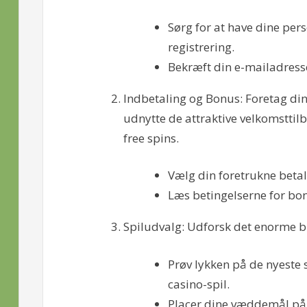
Sørg for at have dine pers
registrering.
Bekræft din e-mailadresse
Indbetaling og Bonus: Foretag din
udnytte de attraktive velkomsttilb
free spins.
Vælg din foretrukne beta
Læs betingelserne for bon
Spiludvalg: Udforsk det enorme bib
Prøv lykken på de nyeste s
casino-spil.
Placer dine væddemål på 