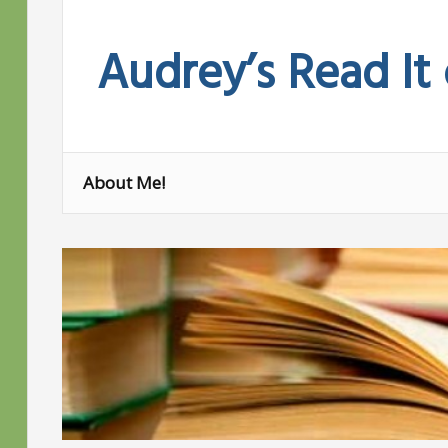
Skip
to
Audrey’s Read It
content
About Me!