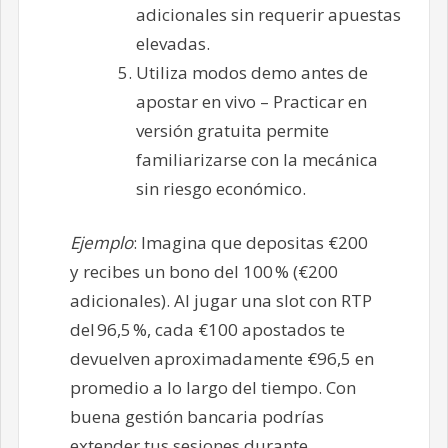
adicionales sin requerir apuestas
elevadas.
Utiliza modos demo antes de
apostar en vivo – Practicar en
versión gratuita permite
familiarizarse con la mecánica
sin riesgo económico.
Ejemplo
: Imagina que depositas €200
y recibes un bono del 100 % (€200
adicionales). Al jugar una slot con RTP
del 96,5 %, cada €100 apostados te
devuelven aproximadamente €96,5 en
promedio a lo largo del tiempo. Con
buena gestión bancaria podrías
extender tus sesiones durante