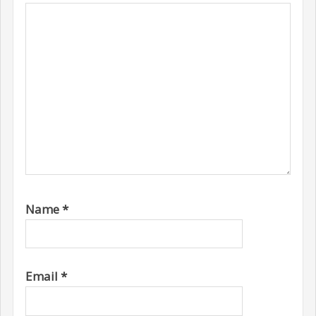
Name
*
Email
*