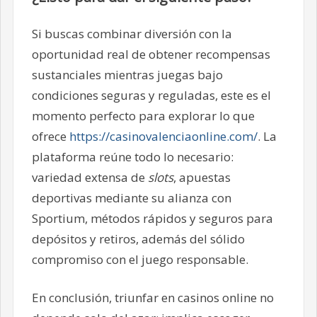
Si buscas combinar diversión con la
oportunidad real de obtener recompensas
sustanciales mientras juegas bajo
condiciones seguras y reguladas, este es el
momento perfecto para explorar lo que
ofrece
https://casinovalenciaonline.com/
. La
plataforma reúne todo lo necesario:
variedad extensa de
slots
, apuestas
deportivas mediante su alianza con
Sportium, métodos rápidos y seguros para
depósitos y retiros, además del sólido
compromiso con el juego responsable.
En conclusión, triunfar en casinos online no