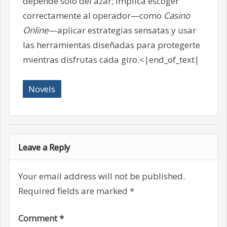
depende solo del azar; implica escoger
correctamente al operador—como
Casino
Online
—aplicar estrategias sensatas y usar
las herramientas diseñadas para protegerte
mientras disfrutas cada giro.<|end_of_text|
Novels
Leave a Reply
Your email address will not be published.
Required fields are marked
*
Comment
*