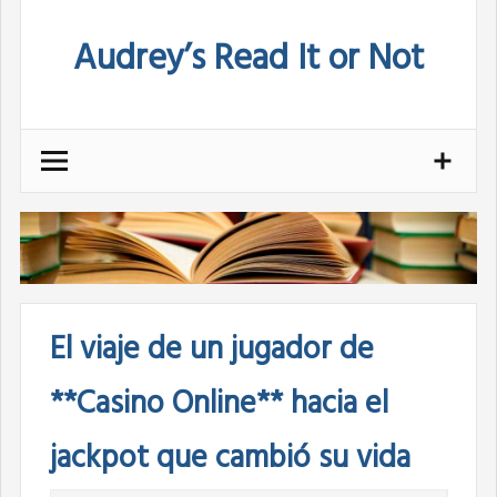
Skip
Audrey’s Read It or Not
to
content
El viaje de un jugador de
**Casino Online** hacia el
jackpot que cambió su vida