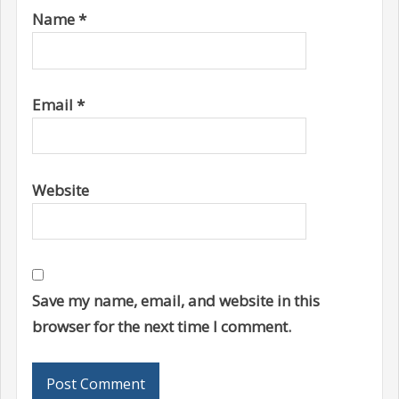
Name
*
Email
*
Website
Save my name, email, and website in this
browser for the next time I comment.