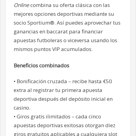
Online
combina su oferta clásica con las
mejores opciones deportivas mediante su
socio Sportium®. Así puedes aprovechar tus
ganancias en baccarat para financiar
apuestas futboleras o viceversa usando los
mismos puntos VIP acumulados.
Beneficios combinados
• Bonificación cruzada – recibe hasta €50
extra al registrar tu primera apuesta
deportiva después del depósito inicial en
casino.
• Giros gratis ilimitados – cada cinco
apuestas deportivas exitosas otorgan diez
giros gratuitos aplicables a cualquiera slot