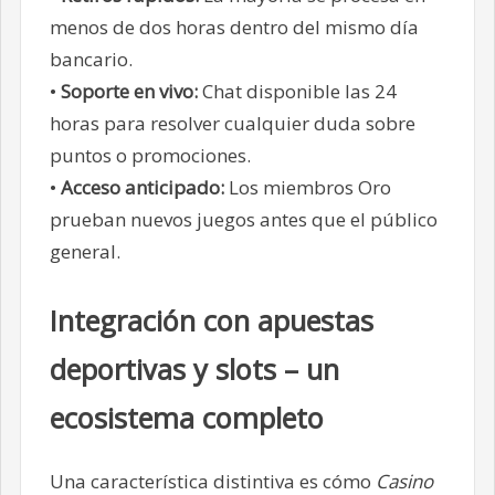
menos de dos horas dentro del mismo día
bancario.
•
Soporte en vivo:
Chat disponible las 24
horas para resolver cualquier duda sobre
puntos o promociones.
•
Acceso anticipado:
Los miembros Oro
prueban nuevos juegos antes que el público
general.
Integración con apuestas
deportivas y slots – un
ecosistema completo
Una característica distintiva es cómo
Casino