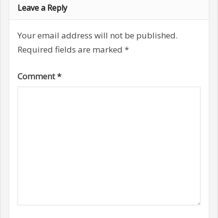
Leave a Reply
Your email address will not be published.
Required fields are marked
*
Comment
*