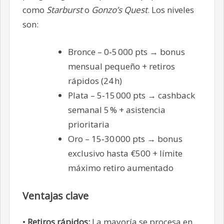
como
Starburst
o
Gonzo’s Quest
. Los niveles
son:
Bronce – 0‑5 000 pts → bonus
mensual pequeño + retiros
rápidos (24 h)
Plata – 5‑15 000 pts → cashback
semanal 5 % + asistencia
prioritaria
Oro – 15‑30 000 pts → bonus
exclusivo hasta €500 + límite
máximo retiro aumentado
Ventajas clave
•
Retiros rápidos:
La mayoría se procesa en