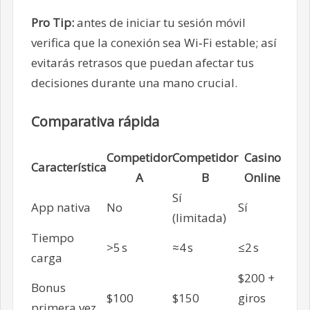
Pro Tip:
antes de iniciar tu sesión móvil
verifica que la conexión sea Wi‑Fi estable; así
evitarás retrasos que puedan afectar tus
decisiones durante una mano crucial.
Comparativa rápida
Competidor
Competidor
Casino
Característica
A
B
Online
Sí
App nativa
No
Sí
(limitada)
Tiempo
>5 s
≈4 s
≤2 s
carga
$200 +
Bonus
$100
$150
giros
primera vez