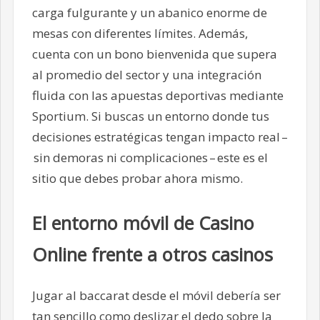
carga fulgurante y un abanico enorme de
mesas con diferentes límites. Además,
cuenta con un bono bienvenida que supera
al promedio del sector y una integración
fluida con las apuestas deportivas mediante
Sportium. Si buscas un entorno donde tus
decisiones estratégicas tengan impacto real –
sin demoras ni complicaciones – este es el
sitio que debes probar ahora mismo.
El entorno móvil de Casino
Online frente a otros casinos
Jugar al baccarat desde el móvil debería ser
tan sencillo como deslizar el dedo sobre la