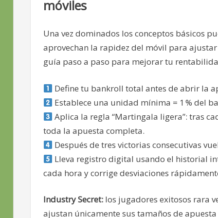
móviles
Una vez dominados los conceptos básicos pu
aprovechan la rapidez del móvil para ajustar
guía paso a paso para mejorar tu rentabilidad
Define tu bankroll total antes de abrir la 
Establece una unidad mínima = 1 % del ban
Aplica la regla “Martingala ligera”: tras c
toda la apuesta completa.
Después de tres victorias consecutivas vuel
Lleva registro digital usando el historial 
cada hora y corrige desviaciones rápidamen
Industry Secret:
los jugadores exitosos rara 
ajustan únicamente sus tamaños de apuesta 