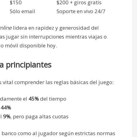
$150
$200 + giros gratis
Sólo email
Soporte en vivo 24/7
nline
lidera en rapidez y generosidad del
ras jugar sin interrupciones mientras viajas o
ado móvil disponible hoy.
 principiantes
 vital comprender las reglas básicas del juego:
adamente el
45%
del tiempo
l
44%
el
9%
, pero paga altas cuotas
al banco como al jugador según estrictas normas