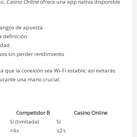
io,
Casino Online
ofrece una app nativa disponible
 rangos de apuesta
a definición
idad
guos sin perder rendimiento
ca que la conexión sea Wi‑Fi estable; así evitarás
durante una mano crucial.
Competidor B
Casino Online
Sí (limitada)
Sí
≈4 s
≤2 s