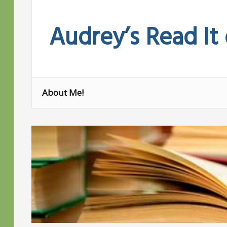
Skip
to
Audrey’s Read It
content
About Me!