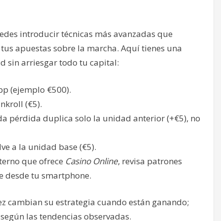
edes introducir técnicas más avanzadas que
 tus apuestas sobre la marcha. Aquí tienes una
 sin arriesgar todo tu capital:
app (ejemplo €500).
kroll (€5).
ada pérdida duplica solo la unidad anterior (+€5), no
ve a la unidad base (€5).
interno que ofrece
Casino Online
, revisa patrones
te desde tu smartphone.
vez cambian su estrategia cuando están ganando;
según las tendencias observadas.