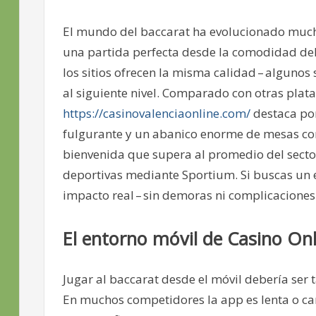
El mundo del baccarat ha evolucionado much
una partida perfecta desde la comodidad del 
los sitios ofrecen la misma calidad – algunos 
al siguiente nivel. Comparado con otras plat
https://casinovalenciaonline.com/
destaca por
fulgurante y un abanico enorme de mesas con
bienvenida que supera al promedio del sector
deportivas mediante Sportium. Si buscas un 
impacto real – sin demoras ni complicaciones 
El entorno móvil de Casino Onl
Jugar al baccarat desde el móvil debería ser t
En muchos competidores la app es lenta o car