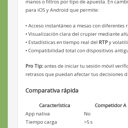
manos o filtros por tipo de apuesta. En camb
para iOS y Android que permite:
• Acceso instantáneo a mesas con diferentes
• Visualización clara del crupier mediante alt
• Estadísticas en tiempo real del
RTP
y volatil
• Compatibilidad total con dispositivos anti
Pro Tip:
antes de iniciar tu sesión móvil verifi
retrasos que puedan afectar tus decisiones 
Comparativa rápida
Característica
Competidor A
App nativa
No
Tiempo carga
>5 s