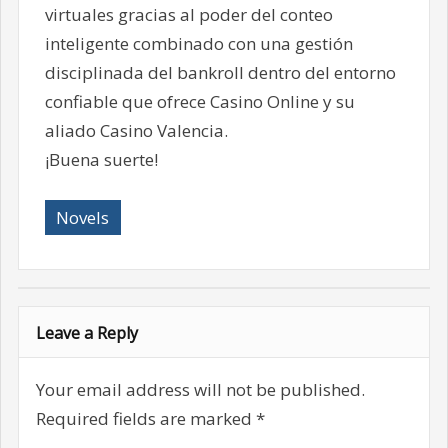
virtuales gracias al poder del conteo
inteligente combinado con una gestión
disciplinada del bankroll dentro del entorno
confiable que ofrece Casino Online y su
aliado Casino Valencia.
¡Buena suerte!
Novels
Leave a Reply
Your email address will not be published.
Required fields are marked
*