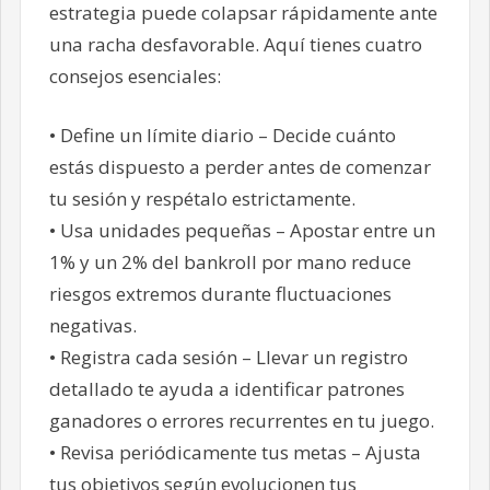
estrategia puede colapsar rápidamente ante
una racha desfavorable. Aquí tienes cuatro
consejos esenciales:
• Define un límite diario – Decide cuánto
estás dispuesto a perder antes de comenzar
tu sesión y respétalo estrictamente.
• Usa unidades pequeñas – Apostar entre un
1% y un 2% del bankroll por mano reduce
riesgos extremos durante fluctuaciones
negativas.
• Registra cada sesión – Llevar un registro
detallado te ayuda a identificar patrones
ganadores o errores recurrentes en tu juego.
• Revisa periódicamente tus metas – Ajusta
tus objetivos según evolucionen tus