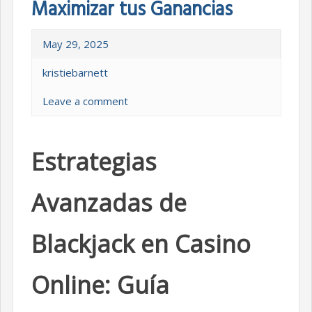
Maximizar tus Ganancias
May 29, 2025
kristiebarnett
Leave a comment
Estrategias
Avanzadas de
Blackjack en Casino
Online: Guía