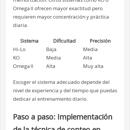
Omega II ofrecen mayor exactitud pero
requieren mayor concentración y práctica
diaria.
Sistema
Dificultad
Precisión
Hi‑Lo
Baja
Media
KO
Media
Alta
Omega II
Alta
Muy alta
Escoger el sistema adecuado depende del
nivel de experiencia y del tiempo que puedas
dedicar al entrenamiento diario.
Paso a paso: Implementación
de la técnica de conteo en