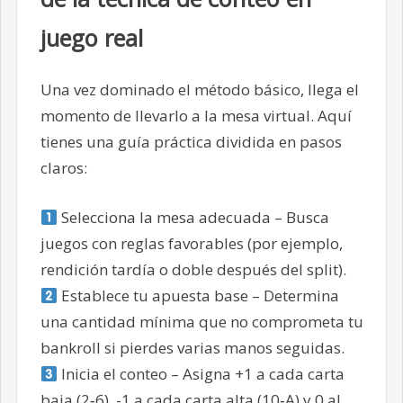
juego real
Una vez dominado el método básico, llega el
momento de llevarlo a la mesa virtual. Aquí
tienes una guía práctica dividida en pasos
claros:
Selecciona la mesa adecuada – Busca
juegos con reglas favorables (por ejemplo,
rendición tardía o doble después del split).
Establece tu apuesta base – Determina
una cantidad mínima que no comprometa tu
bankroll si pierdes varias manos seguidas.
Inicia el conteo – Asigna +1 a cada carta
baja (2‑6), -1 a cada carta alta (10‑A) y 0 al