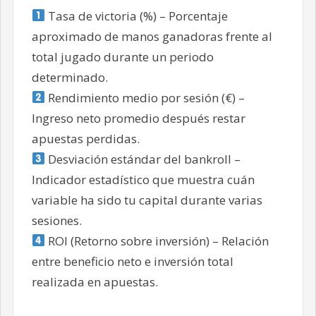
Tasa de victoria (%) – Porcentaje
aproximado de manos ganadoras frente al
total jugado durante un periodo
determinado.
Rendimiento medio por sesión (€) –
Ingreso neto promedio después restar
apuestas perdidas.
Desviación estándar del bankroll –
Indicador estadístico que muestra cuán
variable ha sido tu capital durante varias
sesiones.
ROI (Retorno sobre inversión) – Relación
entre beneficio neto e inversión total
realizada en apuestas.