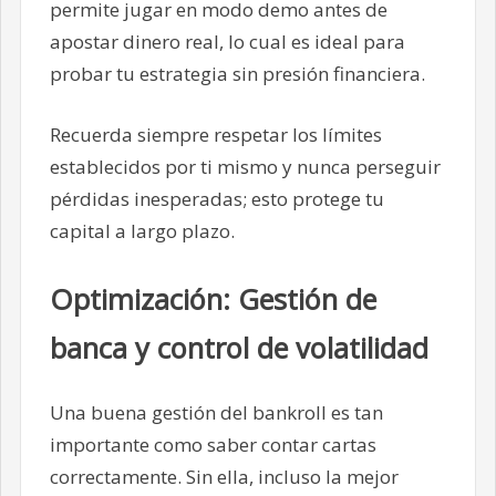
permite jugar en modo demo antes de
apostar dinero real, lo cual es ideal para
probar tu estrategia sin presión financiera.
Recuerda siempre respetar los límites
establecidos por ti mismo y nunca perseguir
pérdidas inesperadas; esto protege tu
capital a largo plazo.
Optimización: Gestión de
banca y control de volatilidad
Una buena gestión del bankroll es tan
importante como saber contar cartas
correctamente. Sin ella, incluso la mejor