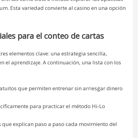
ium. Esta variedad convierte al casino en una opción
ales para el conteo de cartas
tres elementos clave: una estrategia sencilla,
n el aprendizaje. A continuación, una lista con los
atuitos que permiten entrenar sin arriesgar dinero
cíficamente para practicar el método Hi‑Lo
os que explican paso a paso cada movimiento del