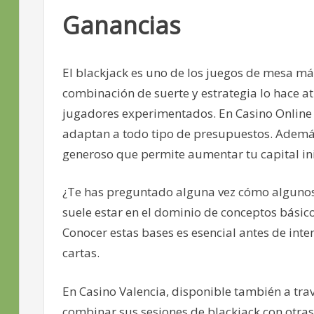
Ganancias
El blackjack es uno de los juegos de mesa má
combinación de suerte y estrategia lo hace a
jugadores experimentados. En Casino Online e
adaptan a todo tipo de presupuestos. Ademá
generoso que permite aumentar tu capital inic
¿Te has preguntado alguna vez cómo algunos
suele estar en el dominio de conceptos básicos
Conocer estas bases es esencial antes de int
cartas.
En Casino Valencia, disponible también a tra
combinar sus sesiones de blackjack con otras