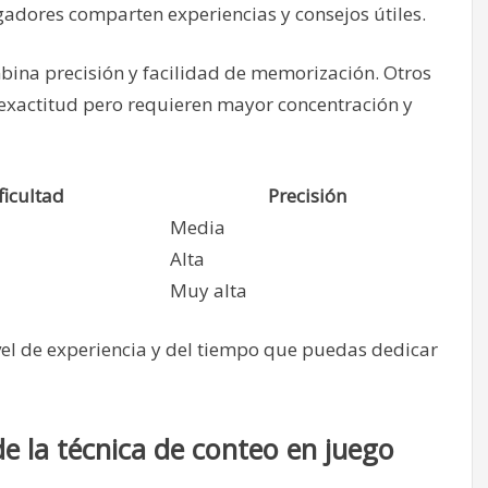
gadores comparten experiencias y consejos útiles.
ina precisión y facilidad de memorización. Otros
exactitud pero requieren mayor concentración y
ficultad
Precisión
Media
Alta
Muy alta
el de experiencia y del tiempo que puedas dedicar
e la técnica de conteo en juego