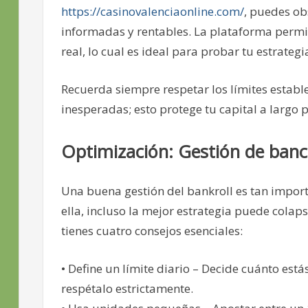
https://casinovalenciaonline.com/
, puedes ob
informadas y rentables. La plataforma perm
real, lo cual es ideal para probar tu estrategi
Recuerda siempre respetar los límites establ
inesperadas; esto protege tu capital a largo p
Optimización: Gestión de banca
Una buena gestión del bankroll es tan import
ella, incluso la mejor estrategia puede cola
tienes cuatro consejos esenciales:
• Define un límite diario – Decide cuánto est
respétalo estrictamente.