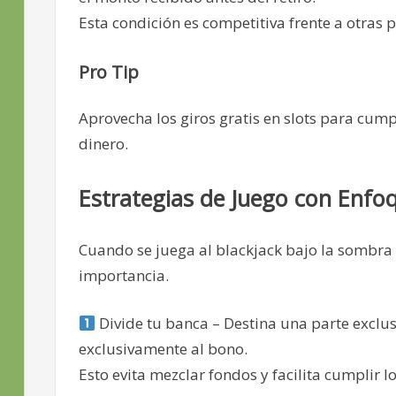
Esta condición es competitiva frente a otras
Pro Tip
Aprovecha los giros gratis en slots para cump
dinero.
Estrategias de Juego con Enfo
Cuando se juega al blackjack bajo la sombra 
importancia.
Divide tu banca – Destina una parte exclus
exclusivamente al bono.
Esto evita mezclar fondos y facilita cumplir los