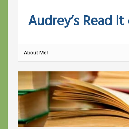
Skip
to
Audrey’s Read It
content
About Me!