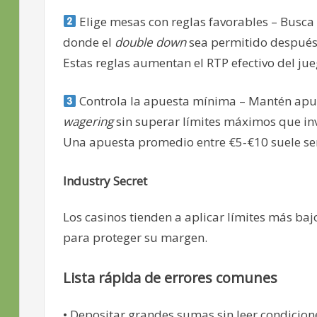
Elige mesas con reglas favorables – Busca 
donde el
double down
sea permitido después d
Estas reglas aumentan el RTP efectivo del jue
Controla la apuesta mínima – Mantén apu
wagering
sin superar límites máximos que inv
Una apuesta promedio entre €5‑€10 suele se
Industry Secret
Los casinos tienden a aplicar límites más ba
para proteger su margen.
Lista rápida de errores comunes
• Depositar grandes sumas sin leer condicion