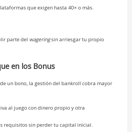
 plataformas que exigen hasta 40× o más.
lir parte del
wagering
sin arriesgar tu propio
que en los Bonus
de un bono, la gestión del bankroll cobra mayor
iva al juego con dinero propio y otra
 requisitos sin perder tu capital inicial.