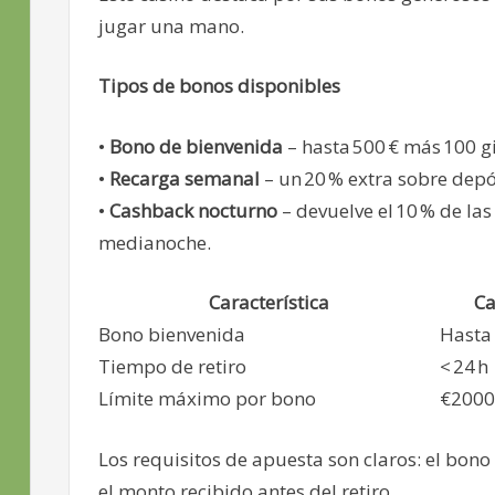
jugar una mano.
Tipos de bonos disponibles
•
Bono de bienvenida
– hasta 500 € más 100 gi
•
Recarga semanal
– un 20 % extra sobre depós
•
Cashback nocturno
– devuelve el 10 % de l
medianoche.
Característica
Ca
Bono bienvenida
Hasta
Tiempo de retiro
< 24 h
Límite máximo por bono
€2000
Los requisitos de apuesta son claros: el bon
el monto recibido antes del retiro.