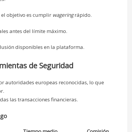
el objetivo es cumplir
wagering
rápido.
iales antes del límite máximo.
lusión disponibles en la plataforma.
amientas de Seguridad
 por autoridades europeas reconocidas, lo que
r.
odas las transacciones financieras.
ago
Tiempo medio
Comisión