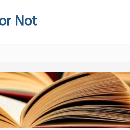
 or Not