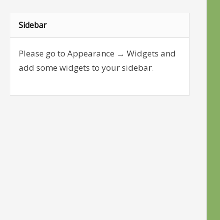
Sidebar
Please go to Appearance → Widgets and
add some widgets to your sidebar.