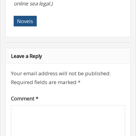
online sea legal.)
Novels
Leave a Reply
Your email address will not be published.
Required fields are marked
*
Comment
*