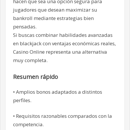
hacen que sea una opción segura para
jugadores que desean maximizar su
bankroll mediante estrategias bien
pensadas.
Si buscas combinar habilidades avanzadas
en blackjack con ventajas económicas reales,
Casino Online representa una alternativa
muy completa.
Resumen rápido
• Amplios bonos adaptados a distintos
perfiles.
• Requisitos razonables comparados con la
competencia.