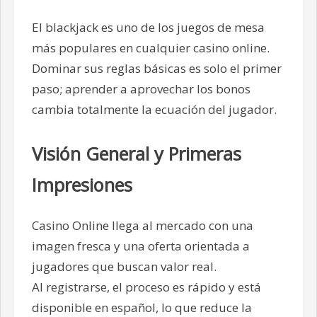
El blackjack es uno de los juegos de mesa
más populares en cualquier casino online.
Dominar sus reglas básicas es solo el primer
paso; aprender a aprovechar los bonos
cambia totalmente la ecuación del jugador.
Visión General y Primeras
Impresiones
Casino Online llega al mercado con una
imagen fresca y una oferta orientada a
jugadores que buscan valor real.
Al registrarse, el proceso es rápido y está
disponible en español, lo que reduce la