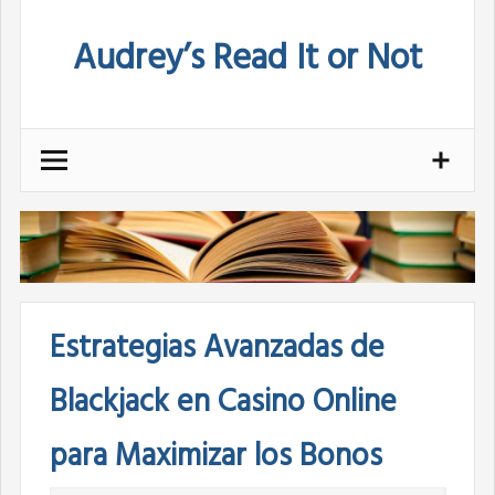
Skip
Audrey’s Read It or Not
to
content
Estrategias Avanzadas de
Blackjack en Casino Online
para Maximizar los Bonos