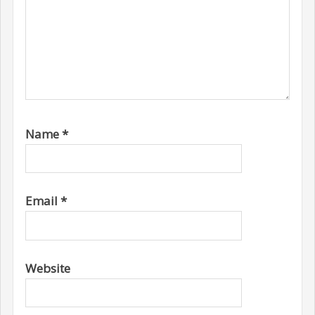
Name
*
Email
*
Website