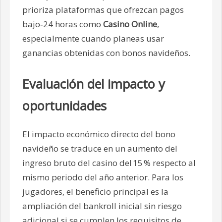
prioriza plataformas que ofrezcan pagos
bajo‑24 horas como
Casino Online
,
especialmente cuando planeas usar
ganancias obtenidas con bonos navideños.
Evaluación del impacto y
oportunidades
El impacto económico directo del bono
navideño se traduce en un aumento del
ingreso bruto del casino del 15 % respecto al
mismo periodo del año anterior. Para los
jugadores, el beneficio principal es la
ampliación del bankroll inicial sin riesgo
adicional si se cumplen los requisitos de