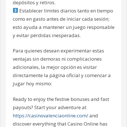
depósitos y retiros.
Establecer límites diarios tanto en tiempo
como en gasto antes de iniciar cada sesión;
esto ayuda a mantener un juego responsable
y evitar pérdidas inesperadas.
Para quienes desean experimentar estas
ventajas sin demoras ni complicaciones
adicionales, la mejor opción es visitar
directamente la página oficial y comenzar a
jugar hoy mismo:
Ready to enjoy the festive bonuses and fast
payouts? Start your adventure at
https://casinovalenciaonline.com/
and
discover everything that Casino Online has