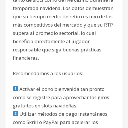
temporada navideña. Los datos demuestran
que su tiempo medio de retiro es uno de los
más competitivos del mercado y que su RTP
supera al promedio sectorial, lo cual
beneficia directamente al jugador
responsable que siga buenas prácticas
financieras.
Recomendamos a los usuarios:
Activar el bono bienvenida tan pronto
como se registre para aprovechar los giros
gratuitos en slots navideñas.
Utilizar métodos de pago instantáneos
como Skrill o PayPal para acelerar los