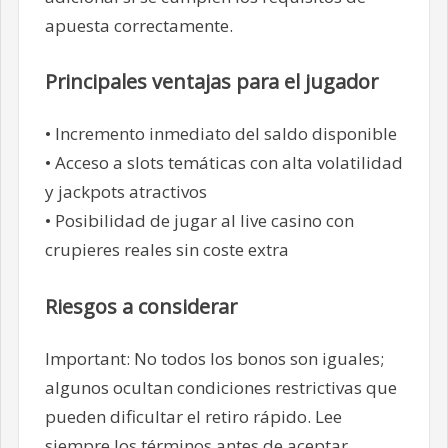
apuesta correctamente.
Principales ventajas para el jugador
• Incremento inmediato del saldo disponible
• Acceso a slots temáticas con alta volatilidad
y jackpots atractivos
• Posibilidad de jugar al live casino con
crupieres reales sin coste extra
Riesgos a considerar
Important: No todos los bonos son iguales;
algunos ocultan condiciones restrictivas que
pueden dificultar el retiro rápido. Lee
siempre los términos antes de aceptar