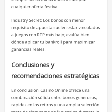
cualquier oferta festiva.
Industry Secret: Los bonos con menor
requisito de apuesta suelen estar vinculados
a juegos con RTP más bajo; evalúa bien
dónde aplicar tu bankroll para maximizar
ganancias reales.
Conclusiones y
recomendaciones estratégicas
En conclusión, Casino Online ofrece una
combinación sólida entre bonos generosos,
rapidez en los retiros y una amplia selección
tanto de slots como de live casino durante la