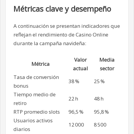
Métricas clave y desempeño
A continuación se presentan indicadores que
reflejan el rendimiento de Casino Online
durante la campaña navideña:
Valor
Media
Métrica
actual
sector
Tasa de conversión
38 %
25 %
bonus
Tiempo medio de
22 h
48 h
retiro
RTP promedio slots
96,5 %
95,8 %
Usuarios activos
12 000
8 500
diarios