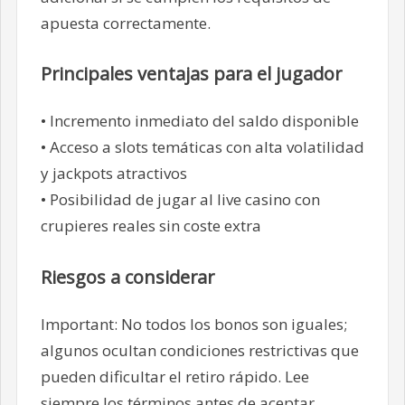
apuesta correctamente.
Principales ventajas para el jugador
• Incremento inmediato del saldo disponible
• Acceso a slots temáticas con alta volatilidad
y jackpots atractivos
• Posibilidad de jugar al live casino con
crupieres reales sin coste extra
Riesgos a considerar
Important: No todos los bonos son iguales;
algunos ocultan condiciones restrictivas que
pueden dificultar el retiro rápido. Lee
siempre los términos antes de aceptar