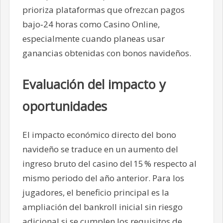
prioriza plataformas que ofrezcan pagos
bajo‑24 horas como Casino Online,
especialmente cuando planeas usar
ganancias obtenidas con bonos navideños.
Evaluación del impacto y
oportunidades
El impacto económico directo del bono
navideño se traduce en un aumento del
ingreso bruto del casino del 15 % respecto al
mismo periodo del año anterior. Para los
jugadores, el beneficio principal es la
ampliación del bankroll inicial sin riesgo
adicional si se cumplen los requisitos de