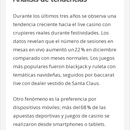
Durante los últimos tres años se observa una
tendencia creciente hacia el live casino con
crupieres reales durante festividades. Los
datos revelan que el número de sesiones en
mesas en vivo aumentó un 22 % en diciembre
comparado con meses normales. Los juegos
más populares fueron blackjack y ruleta con
temáticas navideñas, seguidos por baccarat
live con dealer vestido de Santa Claus.
Otro fenómeno es la preferencia por
dispositivos móviles; más del 68 % de las
apuestas deportivas y juegos de casino se
realizaron desde smartphones o tablets.