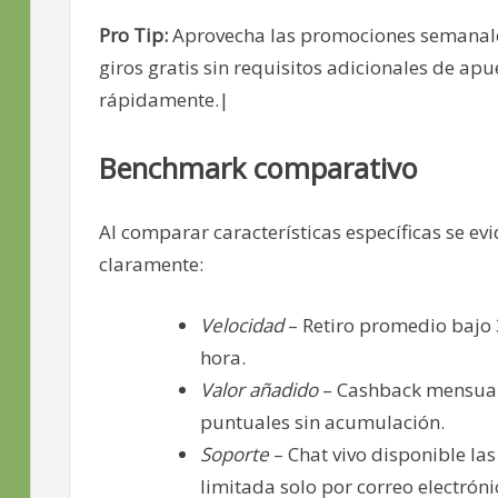
Pro Tip:
Aprovecha las promociones semanales 
giros gratis sin requisitos adicionales de apu
rápidamente.|
Benchmark comparativo
Al comparar características específicas se ev
claramente:
Velocidad
– Retiro promedio bajo 
hora.
Valor añadido
– Cashback mensual h
puntuales sin acumulación.
Soporte
– Chat vivo disponible las
limitada solo por correo electróni