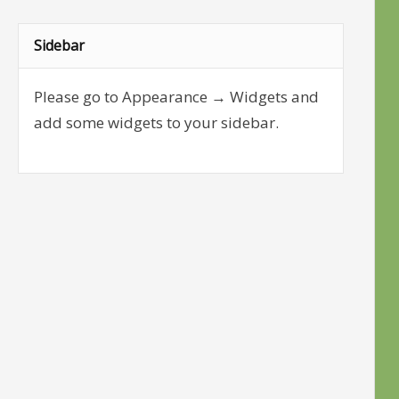
Sidebar
Please go to Appearance → Widgets and
add some widgets to your sidebar.