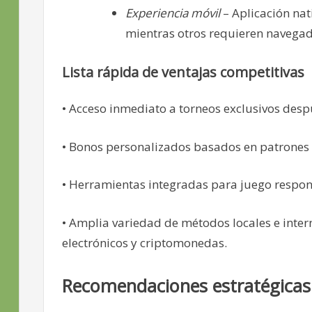
Experiencia móvil
– Aplicación nat
mientras otros requieren navegad
Lista rápida de ventajas competitivas
• Acceso inmediato a torneos exclusivos despu
• Bonos personalizados basados en patrones 
• Herramientas integradas para juego respo
• Amplia variedad de métodos locales e inter
electrónicos y criptomonedas.
Recomendaciones estratégicas