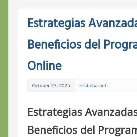
Estrategias Avanzada
Beneficios del Progr
Online
October 27, 2025
kristiebarnett
Estrategias Avanzadas
Beneficios del Progra