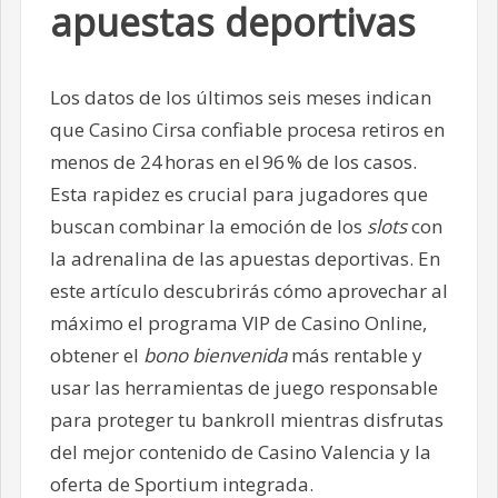
apuestas deportivas
Los datos de los últimos seis meses indican
que Casino Cirsa confiable procesa retiros en
menos de 24 horas en el 96 % de los casos.
Esta rapidez es crucial para jugadores que
buscan combinar la emoción de los
slots
con
la adrenalina de las apuestas deportivas. En
este artículo descubrirás cómo aprovechar al
máximo el programa VIP de Casino Online,
obtener el
bono bienvenida
más rentable y
usar las herramientas de juego responsable
para proteger tu bankroll mientras disfrutas
del mejor contenido de Casino Valencia y la
oferta de Sportium integrada.