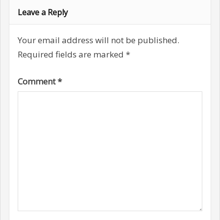
Leave a Reply
Your email address will not be published.
Required fields are marked
*
Comment
*