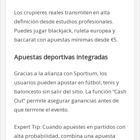
Los crupieres reales transmiten en alta
definición desde estudios profesionales.
Puedes jugar blackjack, ruleta europea y
baccarat con apuestas mínimas desde €5.
Apuestas deportivas integradas
Gracias a la alianza con Sportium, los
usuarios pueden apostar en fútbol, tenis y
baloncesto sin salir del sitio. La función “Cash
Out” permite asegurar ganancias antes de
que termine el evento.
Expert Tip: Cuando apuestes en partidos con
alta probabilidad, combina una apuesta