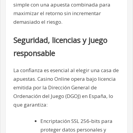
simple con una apuesta combinada para
maximizar el retorno sin incrementar
demasiado el riesgo.
Seguridad, licencias y juego
responsable
La confianza es esencial al elegir una casa de
apuestas. Casino Online opera bajo licencia
emitida por la Dirección General de
Ordenación del Juego (DGOJ) en España, lo
que garantiza:
Encriptación SSL 256‑bits para
proteger datos personales y