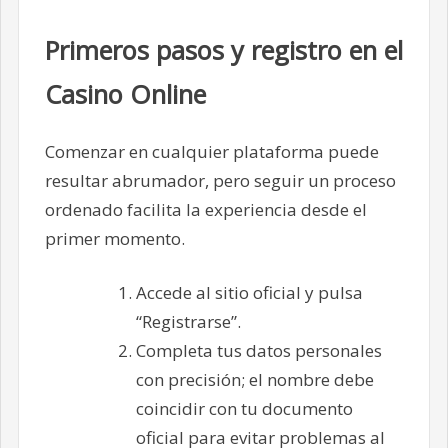
Primeros pasos y registro en el
Casino Online
Comenzar en cualquier plataforma puede
resultar abrumador, pero seguir un proceso
ordenado facilita la experiencia desde el
primer momento.
Accede al sitio oficial y pulsa
“Registrarse”.
Completa tus datos personales
con precisión; el nombre debe
coincidir con tu documento
oficial para evitar problemas al