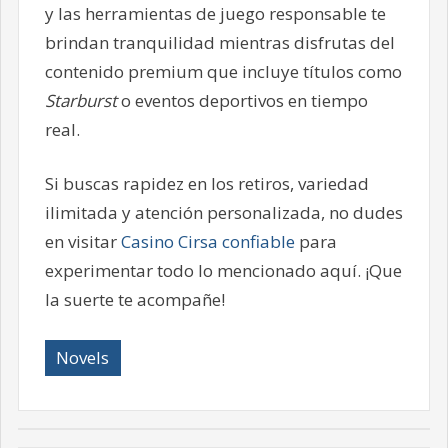
y las herramientas de juego responsable te
brindan tranquilidad mientras disfrutas del
contenido premium que incluye títulos como
Starburst
o eventos deportivos en tiempo
real.
Si buscas rapidez en los retiros, variedad
ilimitada y atención personalizada, no dudes
en visitar
Casino Cirsa confiable
para
experimentar todo lo mencionado aquí. ¡Que
la suerte te acompañe!
Novels