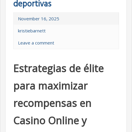
deportivas
November 16, 2025
kristiebarnett
Leave a comment
Estrategias de élite
para maximizar
recompensas en
Casino Online y