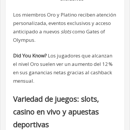
Los miembros Oro y Platino reciben atención
personalizada, eventos exclusivos y acceso
anticipado a nuevos
slots
como Gates of
Olympus.
Did You Know?
Los jugadores que alcanzan
el nivel Oro suelen ver un aumento del 12 %
en sus ganancias netas gracias al cashback
mensual.
Variedad de juegos: slots,
casino en vivo y apuestas
deportivas