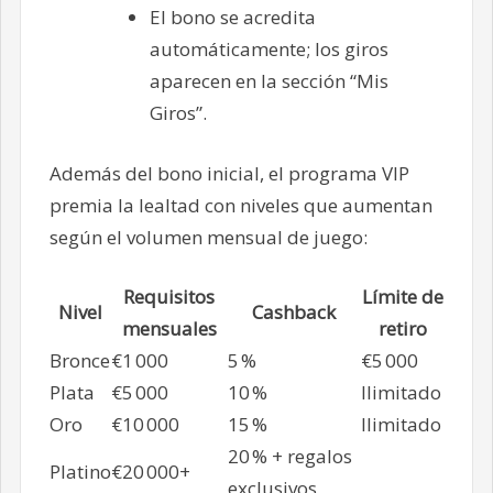
El bono se acredita
automáticamente; los giros
aparecen en la sección “Mis
Giros”.
Además del bono inicial, el programa VIP
premia la lealtad con niveles que aumentan
según el volumen mensual de juego:
Requisitos
Límite de
Nivel
Cashback
mensuales
retiro
Bronce
€1 000
5 %
€5 000
Plata
€5 000
10 %
Ilimitado
Oro
€10 000
15 %
Ilimitado
20 % + regalos
Platino
€20 000+
exclusivos