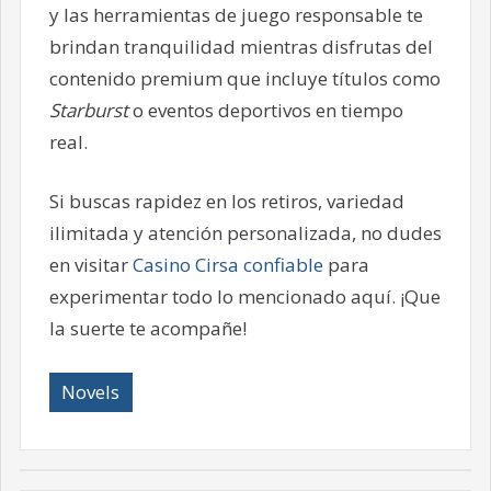
y las herramientas de juego responsable te
brindan tranquilidad mientras disfrutas del
contenido premium que incluye títulos como
Starburst
o eventos deportivos en tiempo
real.
Si buscas rapidez en los retiros, variedad
ilimitada y atención personalizada, no dudes
en visitar
Casino Cirsa confiable
para
experimentar todo lo mencionado aquí. ¡Que
la suerte te acompañe!
Novels