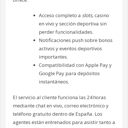
Acceso completo a
slots
, casino
en vivo y sección deportiva sin
perder funcionalidades.
Notificaciones push sobre bonos
activos y eventos deportivos
importantes.
Compatibilidad con Apple Pay y
Google Pay para depósitos
instantáneos.
El servicio al cliente funciona las 24 horas
mediante chat en vivo, correo electrónico y
teléfono gratuito dentro de España. Los
agentes están entrenados para asistir tanto a