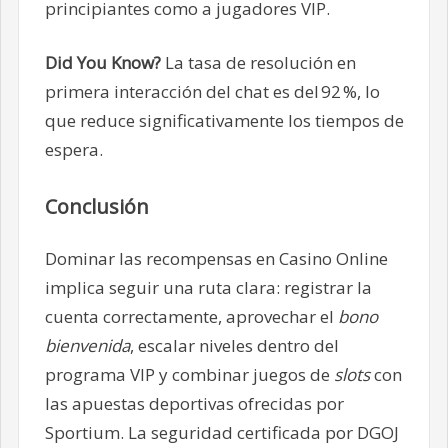
principiantes como a jugadores VIP.
Did You Know?
La tasa de resolución en
primera interacción del chat es del 92 %, lo
que reduce significativamente los tiempos de
espera.
Conclusión
Dominar las recompensas en Casino Online
implica seguir una ruta clara: registrar la
cuenta correctamente, aprovechar el
bono
bienvenida
, escalar niveles dentro del
programa VIP y combinar juegos de
slots
con
las apuestas deportivas ofrecidas por
Sportium. La seguridad certificada por DGOJ