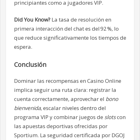
principiantes como a jugadores VIP.
Did You Know?
La tasa de resolución en
primera interacción del chat es del 92 %, lo
que reduce significativamente los tiempos de
espera.
Conclusión
Dominar las recompensas en Casino Online
implica seguir una ruta clara: registrar la
cuenta correctamente, aprovechar el
bono
bienvenida
, escalar niveles dentro del
programa VIP y combinar juegos de
slots
con
las apuestas deportivas ofrecidas por
Sportium. La seguridad certificada por DGOJ