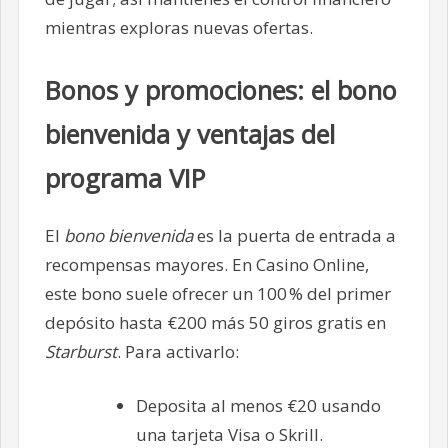
mientras exploras nuevas ofertas.
Bonos y promociones: el bono
bienvenida y ventajas del
programa VIP
El
bono bienvenida
es la puerta de entrada a
recompensas mayores. En Casino Online,
este bono suele ofrecer un 100 % del primer
depósito hasta €200 más 50 giros gratis en
Starburst
. Para activarlo:
Deposita al menos €20 usando
una tarjeta Visa o Skrill.