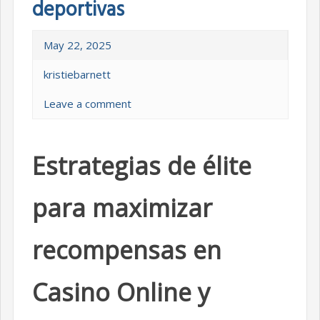
deportivas
May 22, 2025
kristiebarnett
Leave a comment
Estrategias de élite
para maximizar
recompensas en
Casino Online y