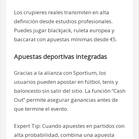
Los crupieres reales transmiten en alta
definición desde estudios profesionales.
Puedes jugar blackjack, ruleta europea y
baccarat con apuestas mínimas desde €5.
Apuestas deportivas integradas
Gracias a la alianza con Sportium, los
usuarios pueden apostar en fútbol, tenis y
baloncesto sin salir del sitio. La función “Cash
Out” permite asegurar ganancias antes de
que termine el evento.
Expert Tip: Cuando apuestes en partidos con
alta probabilidad, combina una apuesta