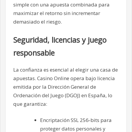
simple con una apuesta combinada para
maximizar el retorno sin incrementar
demasiado el riesgo.
Seguridad, licencias y juego
responsable
La confianza es esencial al elegir una casa de
apuestas. Casino Online opera bajo licencia
emitida por la Dirección General de
Ordenación del Juego (DGOJ) en España, lo
que garantiza:
Encriptación SSL 256‑bits para
proteger datos personales y