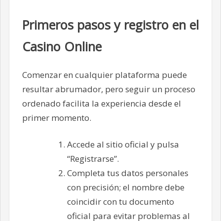
Primeros pasos y registro en el
Casino Online
Comenzar en cualquier plataforma puede
resultar abrumador, pero seguir un proceso
ordenado facilita la experiencia desde el
primer momento.
Accede al sitio oficial y pulsa
“Registrarse”.
Completa tus datos personales
con precisión; el nombre debe
coincidir con tu documento
oficial para evitar problemas al