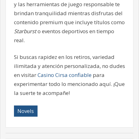
y las herramientas de juego responsable te
brindan tranquilidad mientras disfrutas del
contenido premium que incluye títulos como
Starburst
o eventos deportivos en tiempo
real.
Si buscas rapidez en los retiros, variedad
ilimitada y atención personalizada, no dudes
en visitar
Casino Cirsa confiable
para
experimentar todo lo mencionado aquí. ¡Que
la suerte te acompañe!
Novels