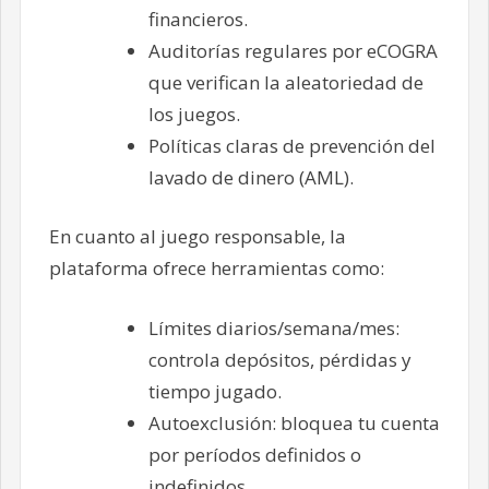
financieros.
Auditorías regulares por eCOGRA
que verifican la aleatoriedad de
los juegos.
Políticas claras de prevención del
lavado de dinero (AML).
En cuanto al juego responsable, la
plataforma ofrece herramientas como:
Límites diarios/semana/mes:
controla depósitos, pérdidas y
tiempo jugado.
Autoexclusión: bloquea tu cuenta
por períodos definidos o
indefinidos.