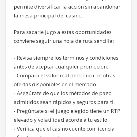
permite diversificar la acción sin abandonar
la mesa principal del casino.
Para sacarle jugo a estas oportunidades
conviene seguir una hoja de ruta sencilla:
‑ Revisa siempre los términos y condiciones
antes de aceptar cualquier promoción.
‑ Compara el valor real del bono con otras
ofertas disponibles en el mercado.
‑ Asegúrate de que los métodos de pago
admitidos sean rápidos y seguros para ti.
‑ Pregúntate si el juego elegido tiene un RTP
elevado y volatilidad acorde a tu estilo.
‑ Verifica que el casino cuente con licencia