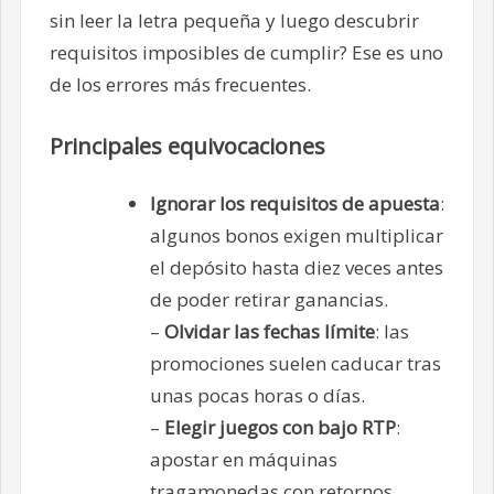
sin leer la letra pequeña y luego descubrir
requisitos imposibles de cumplir? Ese es uno
de los errores más frecuentes.
Principales equivocaciones
Ignorar los requisitos de apuesta
:
algunos bonos exigen multiplicar
el depósito hasta diez veces antes
de poder retirar ganancias.
–
Olvidar las fechas límite
: las
promociones suelen caducar tras
unas pocas horas o días.
–
Elegir juegos con bajo RTP
:
apostar en máquinas
tragamonedas con retornos