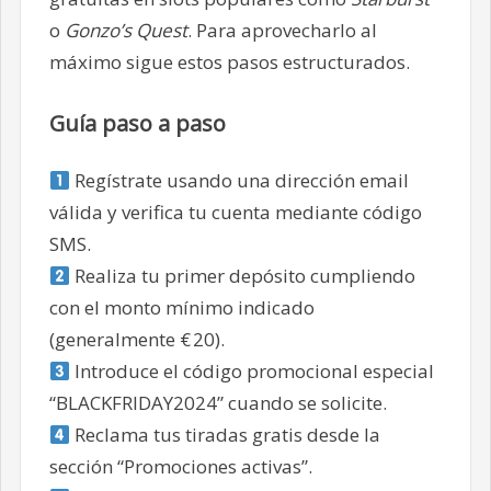
o
Gonzo’s Quest
. Para aprovecharlo al
máximo sigue estos pasos estructurados.
Guía paso a paso
Regístrate usando una dirección email
válida y verifica tu cuenta mediante código
SMS.
Realiza tu primer depósito cumpliendo
con el monto mínimo indicado
(generalmente € 20).
Introduce el código promocional especial
“BLACKFRIDAY2024” cuando se solicite.
Reclama tus tiradas gratis desde la
sección “Promociones activas”.