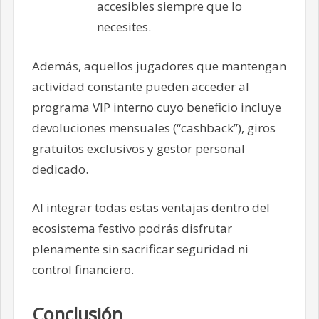
accesibles siempre que lo
necesites.
Además, aquellos jugadores que mantengan
actividad constante pueden acceder al
programa VIP interno cuyo beneficio incluye
devoluciones mensuales (“cashback”), giros
gratuitos exclusivos y gestor personal
dedicado.
Al integrar todas estas ventajas dentro del
ecosistema festivo podrás disfrutar
plenamente sin sacrificar seguridad ni
control financiero.
Conclusión