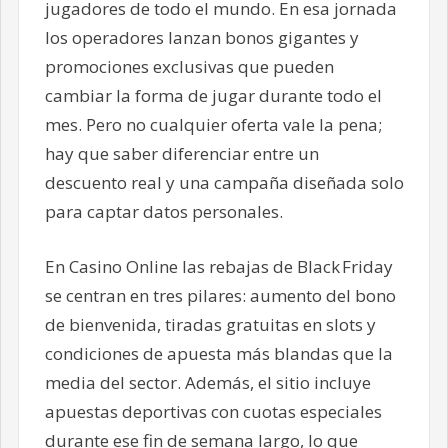
jugadores de todo el mundo. En esa jornada
los operadores lanzan bonos gigantes y
promociones exclusivas que pueden
cambiar la forma de jugar durante todo el
mes. Pero no cualquier oferta vale la pena;
hay que saber diferenciar entre un
descuento real y una campaña diseñada solo
para captar datos personales.
En Casino Online las rebajas de Black Friday
se centran en tres pilares: aumento del bono
de bienvenida, tiradas gratuitas en slots y
condiciones de apuesta más blandas que la
media del sector. Además, el sitio incluye
apuestas deportivas con cuotas especiales
durante ese fin de semana largo, lo que