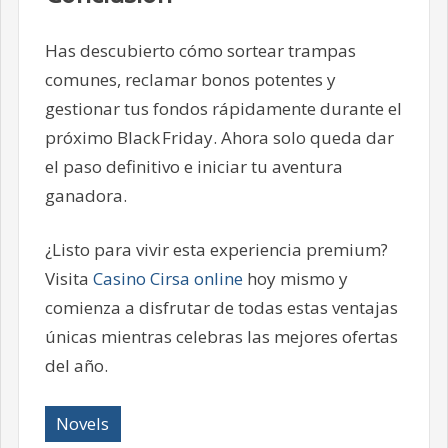
Has descubierto cómo sortear trampas
comunes, reclamar bonos potentes y
gestionar tus fondos rápidamente durante el
próximo Black Friday. Ahora solo queda dar
el paso definitivo e iniciar tu aventura
ganadora.
¿Listo para vivir esta experiencia premium?
Visita
Casino Cirsa online
hoy mismo y
comienza a disfrutar de todas estas ventajas
únicas mientras celebras las mejores ofertas
del año.​
Novels