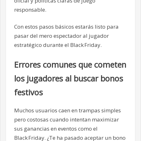
oficial y políticas claras de juego
responsable.​
Con estos pasos básicos estarás listo para
pasar del mero espectador al jugador
estratégico durante el Black Friday.
Errores comunes que cometen
los jugadores al buscar bonos
festivos
Muchos usuarios caen en trampas simples
pero costosas cuando intentan maximizar
sus ganancias en eventos como el
Black Friday. ¿Te ha pasado aceptar un bono