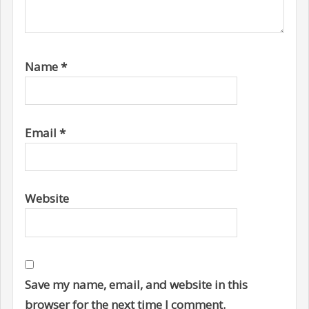
Name
*
Email
*
Website
Save my name, email, and website in this
browser for the next time I comment.