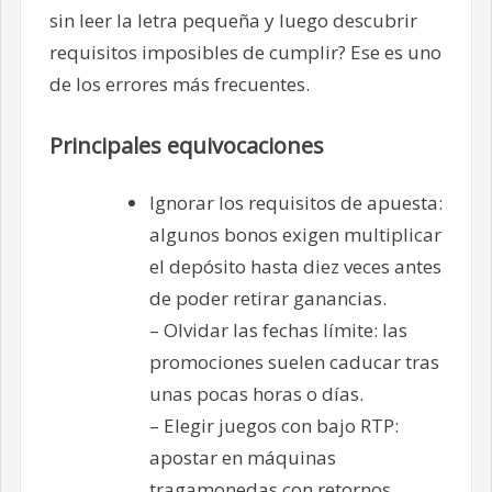
sin leer la letra pequeña y luego descubrir
requisitos imposibles de cumplir? Ese es uno
de los errores más frecuentes.
Principales equivocaciones
Ignorar los requisitos de apuesta:
algunos bonos exigen multiplicar
el depósito hasta diez veces antes
de poder retirar ganancias.
– Olvidar las fechas límite: las
promociones suelen caducar tras
unas pocas horas o días.
– Elegir juegos con bajo RTP:
apostar en máquinas
tragamonedas con retornos