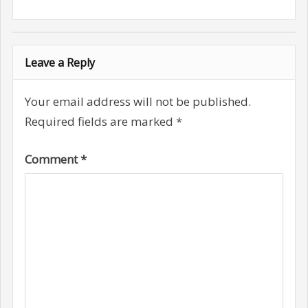
Leave a Reply
Your email address will not be published.
Required fields are marked
*
Comment
*