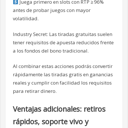
Juega primero en slots con RTP ≥ 96%
antes de probar juegos con mayor
volatilidad.
Industry Secret: Las tiradas gratuitas suelen
tener requisitos de apuesta reducidos frente
a los fondos del bono tradicional.
Al combinar estas acciones podrás convertir
rápidamente las tiradas gratis en ganancias
reales y cumplir con facilidad los requisitos
para retirar dinero.
Ventajas adicionales: retiros
rápidos, soporte vivo y