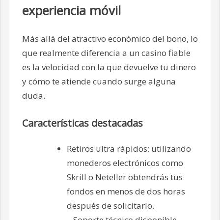
experiencia móvil
Más allá del atractivo económico del bono, lo
que realmente diferencia a un casino fiable
es la velocidad con la que devuelve tu dinero
y cómo te atiende cuando surge alguna
duda.
Características destacadas
Retiros ultra rápidos: utilizando
monederos electrónicos como
Skrill o Neteller obtendrás tus
fondos en menos de dos horas
después de solicitarlo.
– Soporte técnico disponible