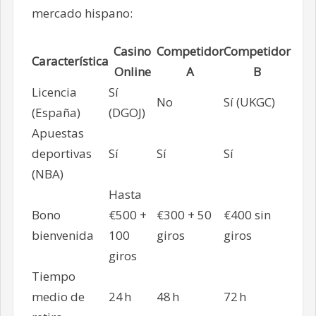
mercado hispano:
Casino
Competidor
Competidor
Característica
Online
A
B
Licencia
Sí
No
Sí (UKGC)
(España)
(DGOJ)
Apuestas
deportivas
Sí
Sí
Sí
(NBA)
Hasta
Bono
€500 +
€300 + 50
€400 sin
bienvenida
100
giros
giros
giros
Tiempo
medio de
24 h
48 h
72 h