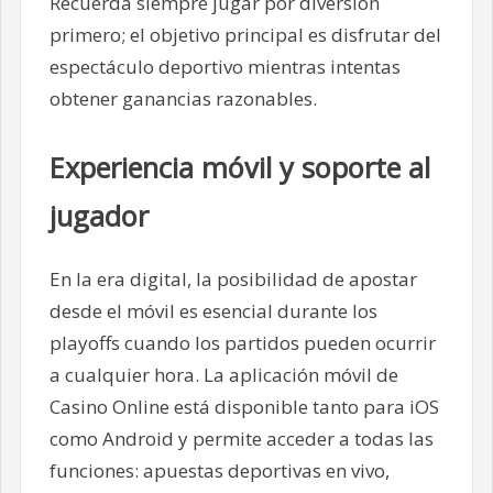
Recuerda siempre jugar por diversión
primero; el objetivo principal es disfrutar del
espectáculo deportivo mientras intentas
obtener ganancias razonables.
Experiencia móvil y soporte al
jugador
En la era digital, la posibilidad de apostar
desde el móvil es esencial durante los
playoffs cuando los partidos pueden ocurrir
a cualquier hora. La aplicación móvil de
Casino Online está disponible tanto para iOS
como Android y permite acceder a todas las
funciones: apuestas deportivas en vivo,