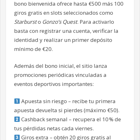
bono bienvenida ofrece hasta €500 más 100
giros gratis en slots seleccionados como
Starburst
o
Gonzo’s Quest
. Para activarlo
basta con registrar una cuenta, verificar la
identidad y realizar un primer depósito
mínimo de €20.
Además del bono inicial, el sitio lanza
promociones periódicas vinculadas a
eventos deportivos importantes:
Apuesta sin riesgo – recibe tu primera
apuesta devuelta si pierdes (máximo €50).
Cashback semanal – recupera el 10 % de
tus pérdidas netas cada viernes.
Giros extra – obtén 20 giros gratis al