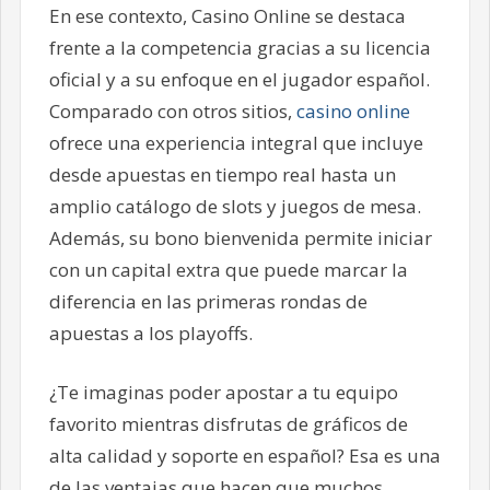
En ese contexto, Casino Online se destaca
frente a la competencia gracias a su licencia
oficial y a su enfoque en el jugador español.
Comparado con otros sitios,
casino online
ofrece una experiencia integral que incluye
desde apuestas en tiempo real hasta un
amplio catálogo de slots y juegos de mesa.
Además, su bono bienvenida permite iniciar
con un capital extra que puede marcar la
diferencia en las primeras rondas de
apuestas a los playoffs.
¿Te imaginas poder apostar a tu equipo
favorito mientras disfrutas de gráficos de
alta calidad y soporte en español? Esa es una
de las ventajas que hacen que muchos