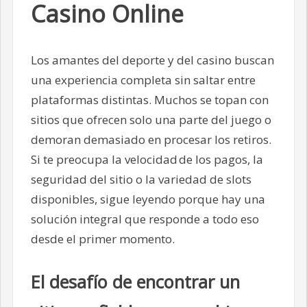
Casino Online
Los amantes del deporte y del casino buscan
una experiencia completa sin saltar entre
plataformas distintas. Muchos se topan con
sitios que ofrecen solo una parte del juego o
demoran demasiado en procesar los retiros.
Si te preocupa la velocidad de los pagos, la
seguridad del sitio o la variedad de slots
disponibles, sigue leyendo porque hay una
solución integral que responde a todo eso
desde el primer momento.
El desafío de encontrar un