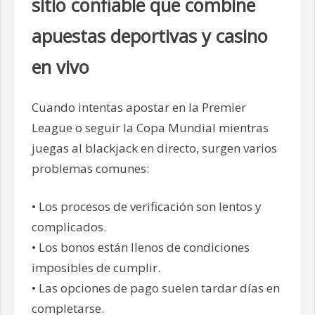
sitio confiable que combine
apuestas deportivas y casino
en vivo
Cuando intentas apostar en la Premier
League o seguir la Copa Mundial mientras
juegas al blackjack en directo, surgen varios
problemas comunes:
• Los procesos de verificación son lentos y
complicados.
• Los bonos están llenos de condiciones
imposibles de cumplir.
• Las opciones de pago suelen tardar días en
completarse.