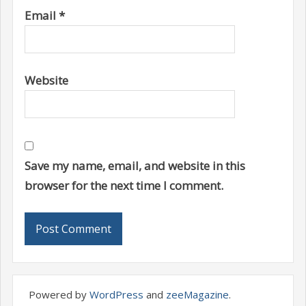
Email
*
Website
Save my name, email, and website in this
browser for the next time I comment.
Powered by
WordPress
and
zeeMagazine
.