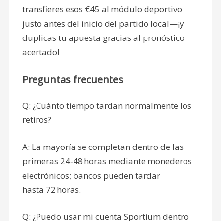
transfieres esos €45 al módulo deportivo
justo antes del inicio del partido local—¡y
duplicas tu apuesta gracias al pronóstico
acertado!
Preguntas frecuentes
Q: ¿Cuánto tiempo tardan normalmente los
retiros?
A: La mayoría se completan dentro de las
primeras 24‑48 horas mediante monederos
electrónicos; bancos pueden tardar
hasta 72 horas.
Q: ¿Puedo usar mi cuenta Sportium dentro