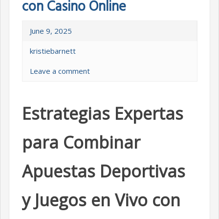
con Casino Online
June 9, 2025
kristiebarnett
Leave a comment
Estrategias Expertas
para Combinar
Apuestas Deportivas
y Juegos en Vivo con