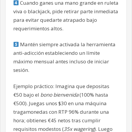
Cuando ganes una mano grande en ruleta
viva o blackjack, pide retirar parte inmediata
para evitar quedarte atrapado bajo
requerimientos altos.
Mantén siempre activada la herramienta
anti‑adicción estableciendo un límite
máximo mensual antes incluso de iniciar
sesión.
Ejemplo práctico: Imagina que depositas
€50 bajo el
bono bienvenida
(100% hasta
€500). Juegas unos $30 en una máquina
tragamonedas con RTP 96% durante una
hora; obtienes €45 netos tras cumplir
requisitos modestos (
35x wagering
)​​. Luego