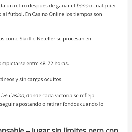
a un retiro después de ganar el
bono
o cualquier
al fútbol. En Casino Online los tiempos son
s como Skrill o Neteller se procesan en
completarse entre 48‑72 horas.
áneos y sin cargos ocultos.
Live Casino
, donde cada victoria se refleja
seguir apostando o retirar fondos cuando lo
nsable – jugar sin límites pero con