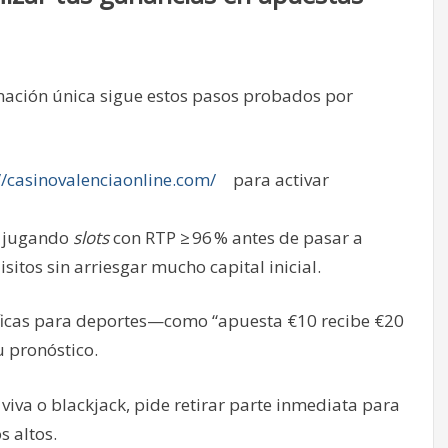
nación única sigue estos pasos probados por
//casinovalenciaonline.com/
para activar
s jugando
slots
con RTP ≥ 96 % antes de pasar a
sitos sin arriesgar mucho capital inicial.
ficas para deportes—como “apuesta €10 recibe €20
 pronóstico.
va o blackjack, pide retirar parte inmediata para
 altos.