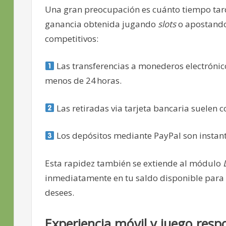
Una gran preocupación es cuánto tiempo tard
ganancia obtenida jugando
slots
o apostando 
competitivos:
Las transferencias a monederos electrónico
menos de 24 horas.
Las retiradas via tarjeta bancaria suelen 
Los depósitos mediante PayPal son instant
Esta rapidez también se extiende al módulo
inmediatamente en tu saldo disponible para 
desees.
Experiencia móvil y juego respo