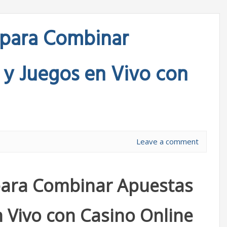
s para Combinar
 y Juegos en Vivo con
Leave a comment
 para Combinar Apuestas
n Vivo con Casino Online