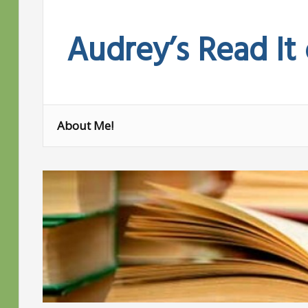
Skip
to
Audrey’s Read It
content
About Me!