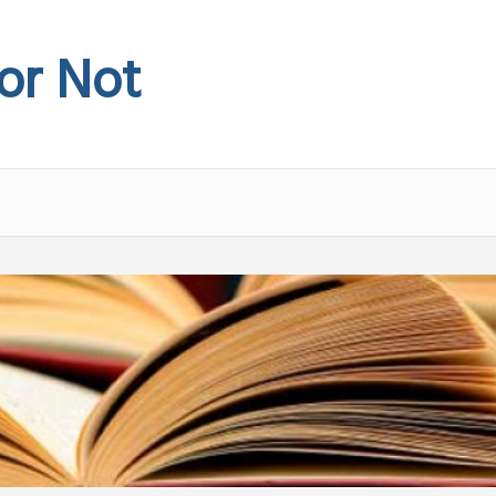
 or Not