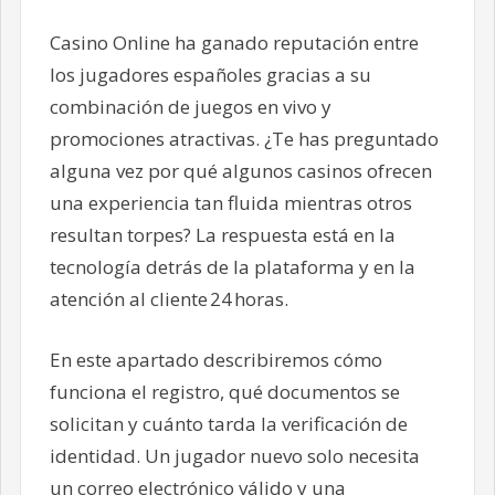
Casino Online ha ganado reputación entre
los jugadores españoles gracias a su
combinación de juegos en vivo y
promociones atractivas. ¿Te has preguntado
alguna vez por qué algunos casinos ofrecen
una experiencia tan fluida mientras otros
resultan torpes? La respuesta está en la
tecnología detrás de la plataforma y en la
atención al cliente 24 horas.
En este apartado describiremos cómo
funciona el registro, qué documentos se
solicitan y cuánto tarda la verificación de
identidad. Un jugador nuevo solo necesita
un correo electrónico válido y una