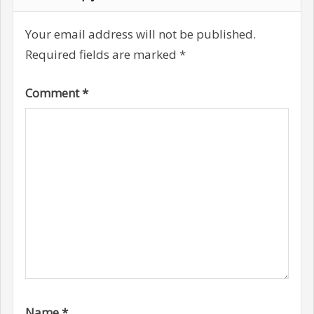
Your email address will not be published.
Required fields are marked
*
Comment
*
Name
*