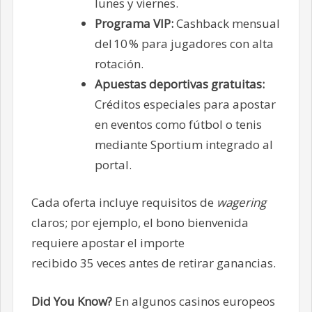
lunes y viernes.
Programa VIP:
Cashback mensual
del 10 % para jugadores con alta
rotación.
Apuestas deportivas gratuitas:
Créditos especiales para apostar
en eventos como fútbol o tenis
mediante Sportium integrado al
portal.
Cada oferta incluye requisitos de
wagering
claros; por ejemplo, el bono bienvenida
requiere apostar el importe
recibido 35 veces antes de retirar ganancias.
Did You Know?
En algunos casinos europeos