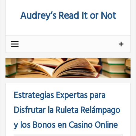
Skip
Audrey’s Read It or Not
to
content
Estrategias Expertas para
Disfrutar la Ruleta Relámpago
y los Bonos en Casino Online