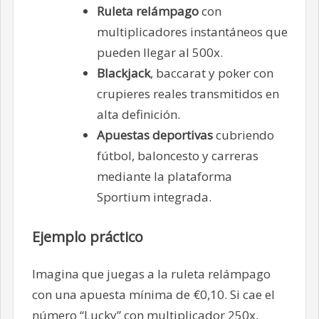
Ruleta relámpago
con
multiplicadores instantáneos que
pueden llegar al 500x.
Blackjack
, baccarat y poker con
crupieres reales transmitidos en
alta definición.
Apuestas deportivas
cubriendo
fútbol, baloncesto y carreras
mediante la plataforma
Sportium integrada.
Ejemplo práctico
Imagina que juegas a la ruleta relámpago
con una apuesta mínima de €0,10. Si cae el
número “Lucky” con multiplicador 250x,