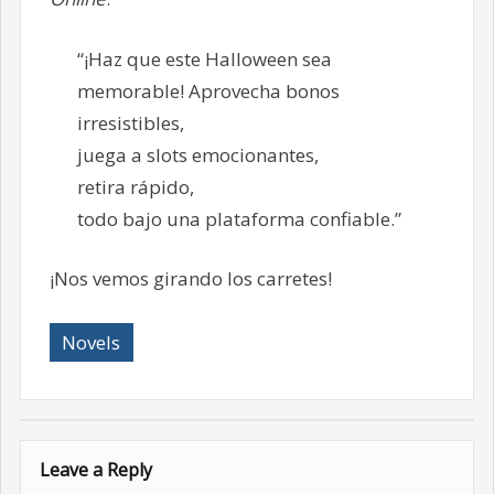
“¡Haz que este Halloween sea
memorable! Aprovecha bonos
irresistibles,
juega a slots emocionantes,
retira rápido,
todo bajo una plataforma confiable.”
¡Nos vemos girando los carretes!
Novels
Leave a Reply