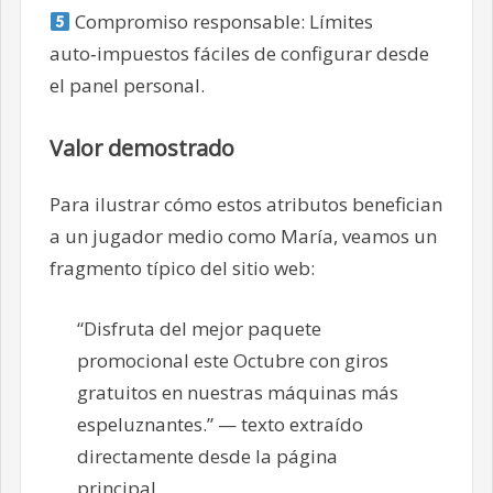
Compromiso responsable: Límites
auto‑impuestos fáciles de configurar desde
el panel personal.
Valor demostrado
Para ilustrar cómo estos atributos benefician
a un jugador medio como María, veamos un
fragmento típico del sitio web:
“Disfruta del mejor paquete
promocional este Octubre con giros
gratuitos en nuestras máquinas más
espeluznantes.” — texto extraído
directamente desde la página
principal.