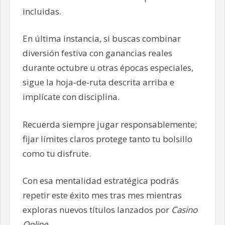
incluidas.
En última instancia, si buscas combinar
diversión festiva con ganancias reales
durante octubre u otras épocas especiales,
sigue la hoja‑de‑ruta descrita arriba e
implícate con disciplina.
Recuerda siempre jugar responsablemente;
fijar límites claros protege tanto tu bolsillo
como tu disfrute.
Con esa mentalidad estratégica podrás
repetir este éxito mes tras mes mientras
exploras nuevos títulos lanzados por
Casino
Online
.