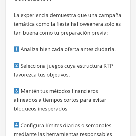
La experiencia demuestra que una campaña
temática como la fiesta halloweenera solo es
tan buena como tu preparación previa:
Analiza bien cada oferta antes dudarla.
Selecciona juegos cuya estructura RTP
favorezca tus objetivos.
Mantén tus métodos financieros
alineados a tiempos cortos para evitar
bloqueos inesperados.
Configura límites diarios o semanales
mediante las herramientas responsables