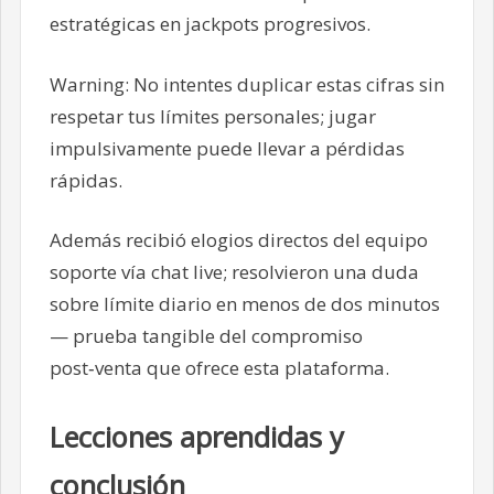
estratégicas en jackpots progresivos.
Warning: No intentes duplicar estas cifras sin
respetar tus límites personales; jugar
impulsivamente puede llevar a pérdidas
rápidas.
Además recibió elogios directos del equipo
soporte vía chat live; resolvieron una duda
sobre límite diario en menos de dos minutos
— prueba tangible del compromiso
post‑venta que ofrece esta plataforma.
Lecciones aprendidas y
conclusión