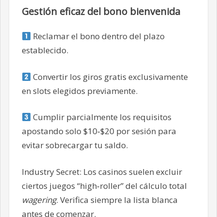
Gestión eficaz del bono bienvenida
Reclamar el bono dentro del plazo
estable­cido.
Convertir los giros gratis exclusivamente
en slots elegidos previamente.
Cumplir parcialmente los requisitos
apostando solo $10‑$20 por sesión para
evitar sobrecargar tu saldo.
Industry Secret: Los casinos suelen excluir
ciertos juegos “high‑roller” del cálculo total
wagering
. Verifica siempre la lista blanca
antes de comenzar.