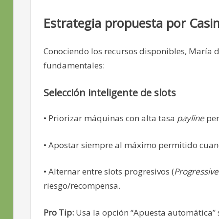
Estrategia propuesta por Casi
Conociendo los recursos disponibles, María d
fundamentales:
Selección inteligente de slots
• Priorizar máquinas con alta tasa
payline
per
• Apostar siempre al máximo permitido cuando
• Alternar entre slots progresivos (
Progressive
riesgo/recompensa.
Pro Tip:
Usa la opción “Apuesta automática” 