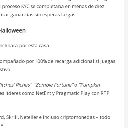
su proceso KYC se completaba en menos de diez
irar ganancias sin esperas largas.
 Halloween
nclinara por esta casa:
compañado por 100% de recarga adicional si juegas
stivo.
itches’ Riches”
,
“Zombie Fortune”
o
“Pumpkin
es líderes como NetEnt y Pragmatic Play con RTP
, Skrill, Neteller e incluso criptomonedas – todo
.*