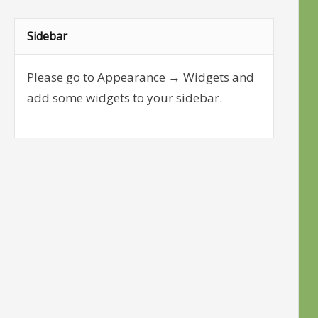
Sidebar
Please go to Appearance → Widgets and
add some widgets to your sidebar.