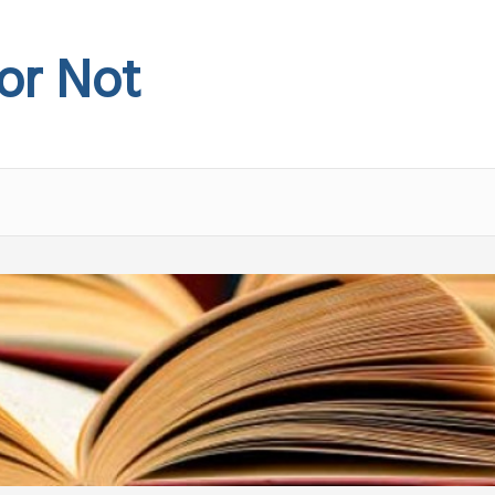
 or Not